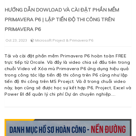
HƯỚNG DẪN DOWLOAD VÀ CÀI ĐẶT PHẦN MỀM
PRIMAVERA P6 | LẬP TIẾN ĐỘ THI CÔNG TRÊN
PRIMAVERA P6
Oct 23, 2023
Microsoft Project & Primavera P6
Tải và cài đặt phần mềm Primavera P6 hoàn toàn FREE
trực tiếp từ Orcale. Và đầy là video chia sẻ đầu tiên trong
chuỗi Video về Xóa mù Primavera P6 ứng dụng hiệu quả
trong công tác lập tiến độ thi công trên P6 cũng như lập
tiến độ thi công trên MS Proejct. Và ở trong chuỗi video
này, bạn cũng sẽ được học sự kết hợp P6, Project, Excel và
Power BI để quản lý chi phí Dự án chuyên nghiệp.