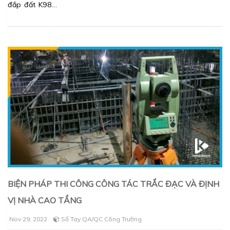
đắp đất K98
BIỆN PHÁP THI CÔNG CÔNG TÁC TRẮC ĐẠC VÀ ĐỊNH
VỊ NHÀ CAO TẦNG
Nov 29, 2022
Sổ Tay QA/QC Công Trường