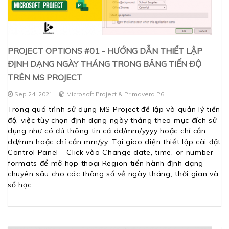
PROJECT OPTIONS #01 - HƯỚNG DẪN THIẾT LẬP
ĐỊNH DẠNG NGÀY THÁNG TRONG BẢNG TIẾN ĐỘ
TRÊN MS PROJECT
Sep 24, 2021
Microsoft Project & Primavera P6
Trong quá trình sử dụng MS Project để lập và quản lý tiến
độ, việc tùy chọn định dạng ngày tháng theo mục đích sử
dụng như có đủ thông tin cả dd/mm/yyyy hoặc chỉ cần
dd/mm hoặc chỉ cần mm/yy. Tại giao diện thiết lập cài đặt
Control Panel - Click vào Change date, time, or number
formats để mở họp thoại Region tiến hành định dạng
chuyên sâu cho các thông số về ngày tháng, thời gian và
số học