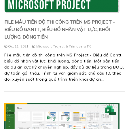
FILE MẪU TIẾN ĐỘ THI CÔNG TRÊN MS PROJECT -
BIỂU ĐỒ GANTT, BIỂU ĐỒ NHÂN VẬT LỰC, KHỐI
LƯỢNG, DÒNG TIỀN
Oct 11, 2021
Microsoft Project & Primavera P6
File mẫu tiến độ thi công trên MS Project - Biểu đồ Gantt,
biểu đồ nhân vật lực, khối lượng, dòng tiền. Một bản tiến
độ dự án cực kỳ chuyên nghiệp, đầy đủ dữ liệu trong BOQ,
dự toán gói thầu. Trình tư vấn giám sát, chủ đầu tư, theo
dõi xuyên suốt trong quá trình triển khai dự án