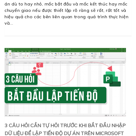
án dù to hay nhỏ, mốc bắt đầu và mốc kết thúc hay mốc
chuyển giao nếu được thiết lập rõ ràng sẽ rất, rất tốt và
hiệu quả cho các bên liên quan trong quá trình thực hiện
và
3 CÂU HỎI CẦN TỰ HỎI TRƯỚC KHI BẮT ĐẦU NHẬP
DỮ LIỆU ĐỂ LẬP TIẾN ĐỘ DỰ ÁN TRÊN MICROSOFT