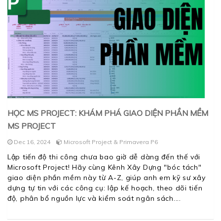
HỌC MS PROJECT: KHÁM PHÁ GIAO DIỆN PHẦN MỀM
MS PROJECT
Dec 16, 2024
Microsoft Project & Primavera P6
Lập tiến độ thi công chưa bao giờ dễ dàng đến thế với
Microsoft Project! Hãy cùng Kênh Xây Dựng "bóc tách"
giao diện phần mềm này từ A-Z, giúp anh em kỹ sư xây
dựng tự tin với các công cụ: lập kế hoạch, theo dõi tiến
độ, phân bổ nguồn lực và kiểm soát ngân sách.