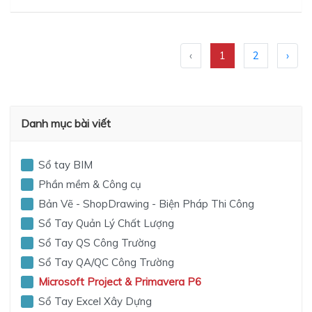
‹
1
2
›
Danh mục bài viết
Sổ tay BIM
Phần mềm & Công cụ
Bản Vẽ - ShopDrawing - Biện Pháp Thi Công
Sổ Tay Quản Lý Chất Lượng
Sổ Tay QS Công Trường
Sổ Tay QA/QC Công Trường
Microsoft Project & Primavera P6
Sổ Tay Excel Xây Dựng