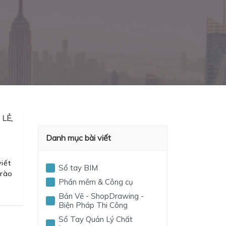
LẺ,
Danh mục bài viết
iết
Sổ tay BIM
 rào
Phần mềm & Công cụ
Bản Vẽ - ShopDrawing -
Biện Pháp Thi Công
Sổ Tay Quản Lý Chất