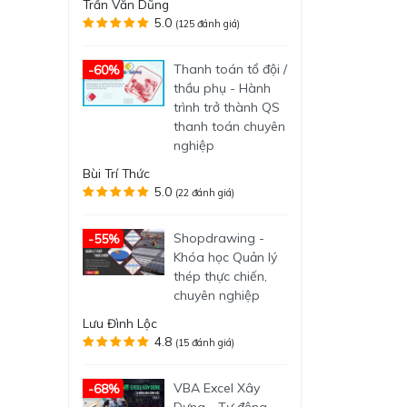
Trần Văn Dũng
5.0
(125 đánh giá)
Thanh toán tổ đội /
-60%
thầu phụ - Hành
trình trở thành QS
thanh toán chuyên
nghiệp
Bùi Trí Thức
5.0
(22 đánh giá)
Shopdrawing -
-55%
Khóa học Quản lý
thép thực chiến,
chuyên nghiệp
Lưu Đình Lộc
4.8
(15 đánh giá)
VBA Excel Xây
-68%