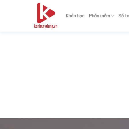
Khóa học
Phần mềm
Sổ t