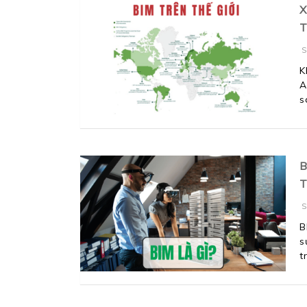
X
T
S
K
A
s
B
T
S
B
s
t