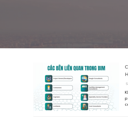
C
H
S
K
p
c