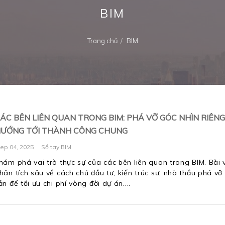
BIM
Trang chủ
BIM
ÁC BÊN LIÊN QUAN TRONG BIM: PHÁ VỠ GÓC NHÌN RIÊNG 
ƯỚNG TỚI THÀNH CÔNG CHUNG
ep 04, 2025
Sổ tay BIM
hám phá vai trò thực sự của các bên liên quan trong BIM. Bài v
hân tích sâu về cách chủ đầu tư, kiến trúc sư, nhà thầu phá vỡ
ản để tối ưu chi phí vòng đời dự án.