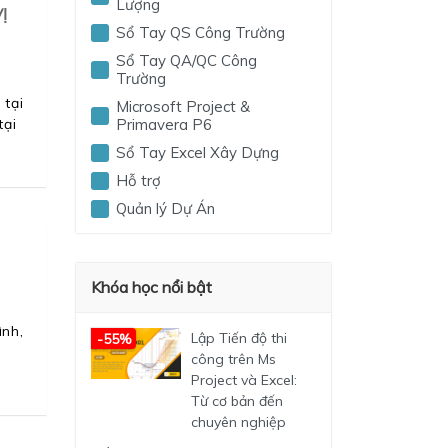
Lượng
Ị
Sổ Tay QS Công Trường
Sổ Tay QA/QC Công
Trường
 tại
Microsoft Project &
tại
Primavera P6
Sổ Tay Excel Xây Dựng
Hỗ trợ
Quản lý Dự Án
Khóa học nổi bật
ình,
Lập Tiến độ thi
-55%
công trên Ms
Project và Excel:
Từ cơ bản đến
chuyên nghiệp