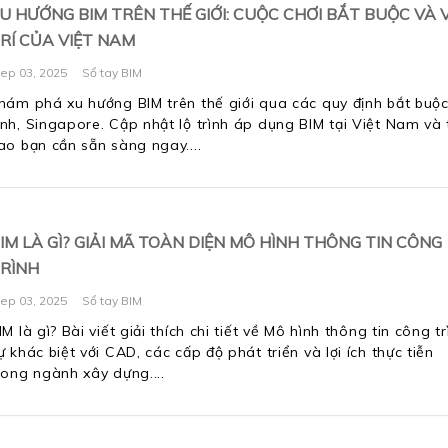
U HƯỚNG BIM TRÊN THẾ GIỚI: CUỘC CHƠI BẮT BUỘC VÀ V
RÍ CỦA VIỆT NAM
ep 03, 2025
Sổ tay BIM
hám phá xu hướng BIM trên thế giới qua các quy định bắt buộc
nh, Singapore. Cập nhật lộ trình áp dụng BIM tại Việt Nam và 
ao bạn cần sẵn sàng ngay.
IM LÀ GÌ? GIẢI MÃ TOÀN DIỆN MÔ HÌNH THÔNG TIN CÔNG
RÌNH
ep 03, 2025
Sổ tay BIM
IM là gì? Bài viết giải thích chi tiết về Mô hình thông tin công tr
ự khác biệt với CAD, các cấp độ phát triển và lợi ích thực tiễn
rong ngành xây dựng.