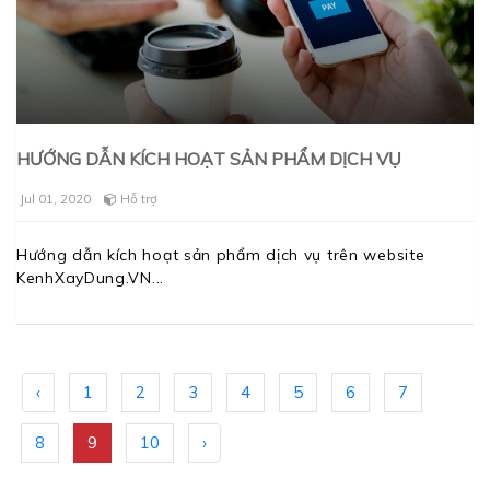
HƯỚNG DẪN KÍCH HOẠT SẢN PHẨM DỊCH VỤ
Jul 01, 2020
Hỗ trợ
Hướng dẫn kích hoạt sản phẩm dịch vụ trên website
KenhXayDung.VN
‹
1
2
3
4
5
6
7
8
9
10
›