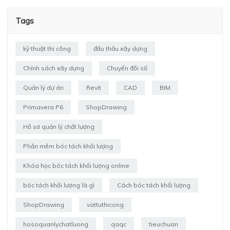
Tags
kỹ thuật thi công
đấu thầu xây dựng
Chính sách xây dựng
Chuyển đổi số
Quản lý dự án
Revit
CAD
BIM
Primavera P6
ShopDrawing
Hồ sơ quản lý chất lượng
Phần mềm bóc tách khối lượng
Khóa học bóc tách khối lượng online
bóc tách khối lượng là gì
Cách bóc tách khối lượng
ShopDrawing
vattuthicong
hosoquanlychatluong
qaqc
tieuchuan