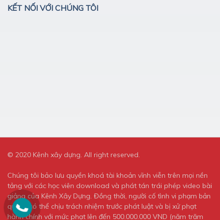
KẾT NỐI VỚI CHÚNG TÔI
© 2020 Kênh xây dựng. All right reserved.
Chúng tôi bảo lưu quyền khoá tài khoản vĩnh viễn trên mọi nền
tảng với các học viên download và phát tán trái phép video bài
giảng của Kênh Xây Dựng. Đồng thời, người cố tình vi phạm bản
quyền có thể chịu trách nhiệm trước phát luật và bị xử phạt
hành chính với mức phạt lên đến 500.000.000 VND (năm trăm