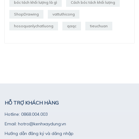
bóc tách khối lượng là gì
Cách bóc tách khối lượng
ShopDrawing
vattuthicong
hosoquanlychatluong
qaqc
tieuchuan
HỖ TRỢ KHÁCH HÀNG
Hotline: 0868.004.003
Email: hotro@kenhxaydung.vn
Hướng dẫn đăng ký và dăng nhập