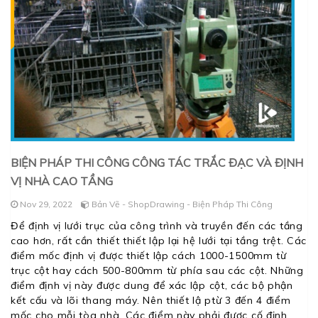
BIỆN PHÁP THI CÔNG CÔNG TÁC TRẮC ĐẠC VÀ ĐỊNH
VỊ NHÀ CAO TẦNG
Nov 29, 2022
Bản Vẽ - ShopDrawing - Biện Pháp Thi Công
Để định vị lưới trục của công trình và truyền đến các tầng
cao hơn, rất cần thiết thiết lập lại hệ lưới tại tầng trệt. Các
điểm mốc định vị được thiết lập cách 1000-1500mm từ
trục cột hay cách 500-800mm từ phía sau các cột. Những
điểm định vị này được dung để xác lập cột, các bộ phận
kết cấu và lõi thang máy. Nên thiết lậ ptừ 3 đến 4 điểm
mốc cho mỗi tòa nhà. Các điểm này phải được cố định