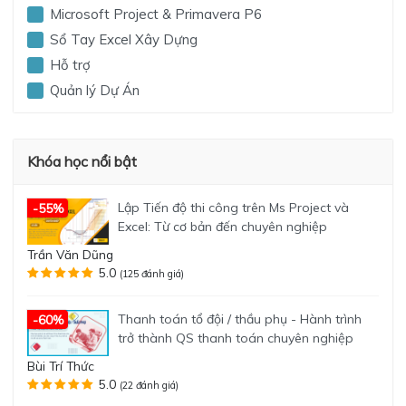
Microsoft Project & Primavera P6
Sổ Tay Excel Xây Dựng
Hỗ trợ
Quản lý Dự Án
Khóa học nổi bật
Lập Tiến độ thi công trên Ms Project và
-55%
Excel: Từ cơ bản đến chuyên nghiệp
Trần Văn Dũng
5.0
(125 đánh giá)
Thanh toán tổ đội / thầu phụ - Hành trình
-60%
trở thành QS thanh toán chuyên nghiệp
Bùi Trí Thức
5.0
(22 đánh giá)