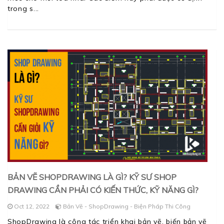
trong s
BẢN VẼ SHOPDRAWING LÀ GÌ? KỸ SƯ SHOP
DRAWING CẦN PHẢI CÓ KIẾN THỨC, KỸ NĂNG GÌ?
Oct 12, 2022
Bản Vẽ - ShopDrawing - Biện Pháp Thi Công
ShopDrawing là công tác triển khai bản vẽ, biến bản vẽ