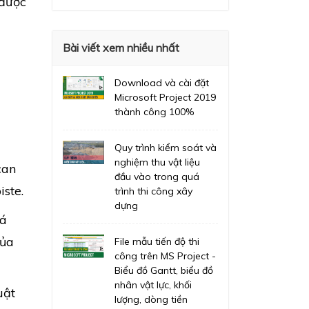
 được
Bài viết xem nhiều nhất
Download và cài đặt
Microsoft Project 2019
thành công 100%
Quy trình kiểm soát và
nghiệm thu vật liệu
can
đầu vào trong quá
iste.
trình thi công xây
dựng
há
của
File mẫu tiến độ thi
công trên MS Project -
Biểu đồ Gantt, biểu đồ
nhân vật lực, khối
uật
lượng, dòng tiền