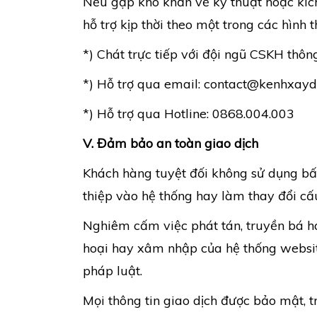
Nếu gặp khó khăn về kỹ thuật hoặc kích
hỗ trợ kịp thời theo một trong các hình t
*) Chát trực tiếp với đội ngũ CSKH thô
*) Hỗ trợ qua email:
contact@kenhxayd
*) Hỗ trợ qua Hotline: 0868.004.003
V. Đảm bảo an toàn giao dịch
Khách hàng tuyệt đối không sử dụng bất
thiệp vào hệ thống hay làm thay đổi cấu
Nghiêm cấm việc phát tán, truyền bá h
hoại hay xâm nhập của hệ thống website
pháp luật.
Mọi thông tin giao dịch được bảo mật, 