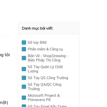
Danh mục bài viết
Sổ tay BIM
Phần mềm & Công cụ
g tải
Bản Vẽ - ShopDrawing -
Biện Pháp Thi Công
Sổ Tay Quản Lý Chất
Lượng
Sổ Tay QS Công Trường
Sổ Tay QA/QC Công
Trường
Microsoft Project &
Primavera P6
một)
Sổ Tay Excel Xây Dựng