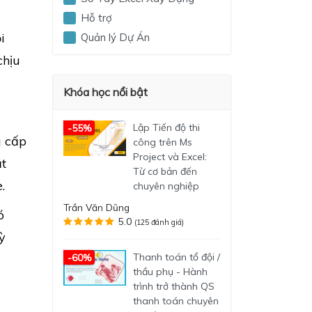
Hỗ trợ
i
Quản lý Dự Án
chịu
Khóa học nổi bật
Lập Tiến độ thi
-55%
g cấp
công trên Ms
Project và Excel:
ắt
Từ cơ bản đến
.
chuyên nghiệp
Trần Văn Dũng
ó
5.0
(125 đánh giá)
ỳ
Thanh toán tổ đội /
-60%
thầu phụ - Hành
trình trở thành QS
thanh toán chuyên