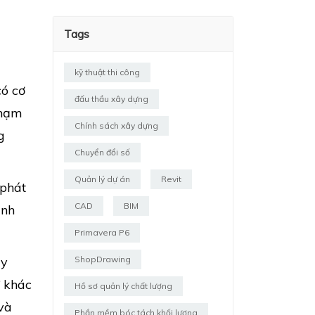
Tags
kỹ thuật thi công
có cơ
đấu thầu xây dựng
phạm
Chính sách xây dựng
g
Chuyển đổi số
Quản lý dự án
Revit
 phát
CAD
BIM
anh
Primavera P6
uy
ShopDrawing
ữ khác
Hồ sơ quản lý chất lượng
và
Phần mềm bóc tách khối lượng