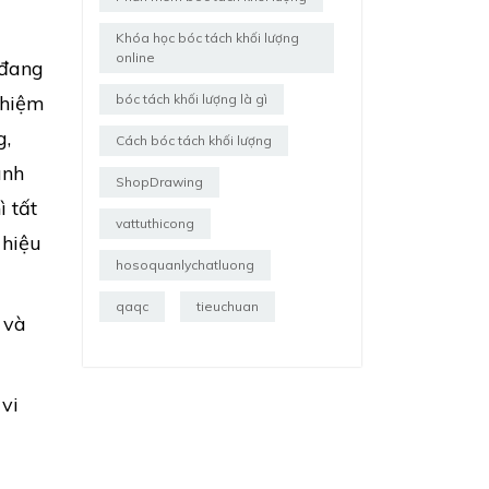
Khóa học bóc tách khối lượng
online
 đang
nhiệm
bóc tách khối lượng là gì
g,
Cách bóc tách khối lượng
ành
ShopDrawing
 tất
vattuthicong
 hiệu
hosoquanlychatluong
qaqc
tieuchuan
 và
vi