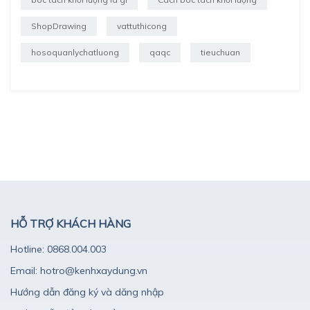
ShopDrawing
vattuthicong
hosoquanlychatluong
qaqc
tieuchuan
HỖ TRỢ KHÁCH HÀNG
Hotline: 0868.004.003
Email: hotro@kenhxaydung.vn
Hướng dẫn đăng ký và dăng nhập