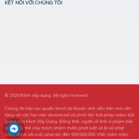
KẾT NỐI VỚI CHÚNG TÔI
© 2020 Kênh xây dựng. All right reserved.
Chúng tôi bảo lưu quyền khoá tài khoản vĩnh viễn trên mọi nền
tảng với các học viên download và phát tán trái phép video bài
giảng của Kênh Xây Dựng. Đồng thời, người cố tình vi phạm bản
quyền có thể chịu trách nhiệm trước phát luật và bị xử phạt
hành chính với mức phạt lên đến 500.000.000 VND (năm trăm