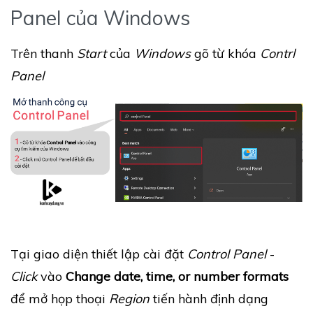
Panel của Windows
Trên thanh
Start
của
Windows
gõ từ khóa
Contrl
Panel
Tại giao diện thiết lập cài đặt
Control Panel
-
Click
vào
Change date, time, or number formats
để mở họp thoại
Region
tiến hành định dạng