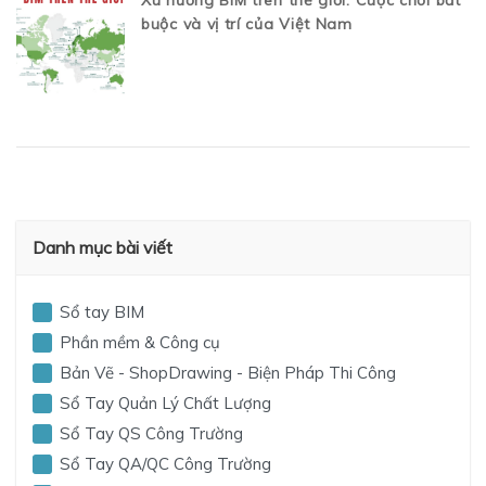
Xu hướng BIM trên thế giới: Cuộc chơi bắt
buộc và vị trí của Việt Nam
Danh mục bài viết
Sổ tay BIM
Phần mềm & Công cụ
Bản Vẽ - ShopDrawing - Biện Pháp Thi Công
Sổ Tay Quản Lý Chất Lượng
Sổ Tay QS Công Trường
Sổ Tay QA/QC Công Trường