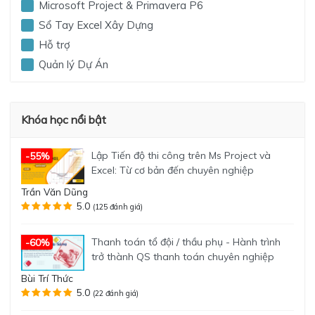
Microsoft Project & Primavera P6
Sổ Tay Excel Xây Dựng
Hỗ trợ
Quản lý Dự Án
Khóa học nổi bật
Lập Tiến độ thi công trên Ms Project và
-55%
Excel: Từ cơ bản đến chuyên nghiệp
Trần Văn Dũng
5.0
(125 đánh giá)
Thanh toán tổ đội / thầu phụ - Hành trình
-60%
trở thành QS thanh toán chuyên nghiệp
Bùi Trí Thức
5.0
(22 đánh giá)