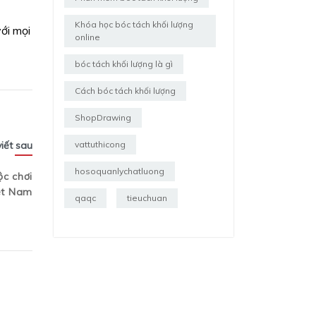
Khóa học bóc tách khối lượng
ới mọi
online
bóc tách khối lượng là gì
Cách bóc tách khối lượng
ShopDrawing
viết sau
vattuthicong
hosoquanlychatluong
ộc chơi
iệt Nam
qaqc
tieuchuan