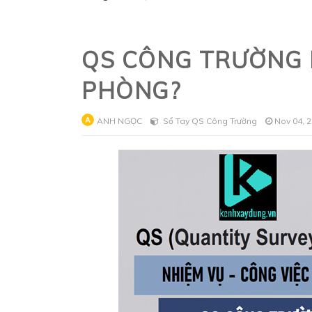
QS CÔNG TRƯỜNG K
PHÒNG?
ANH NGỌC
Sổ Tay QS Công Trường
Nov 04, 