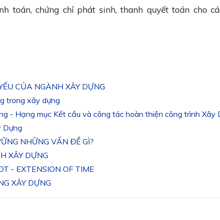
nh toán, chứng chỉ phát sinh, thanh quyết toán cho c
 YẾU CỦA NGÀNH XÂY DỰNG
ng trong xây dựng
ợng - Hạng mục Kết cầu và công tác hoàn thiện công trình Xây
ây Dựng
 VỮNG NHỮNG VẤN ĐỀ GÌ?
NH XÂY DỰNG
EOT - EXTENSION OF TIME
NG XÂY DỰNG