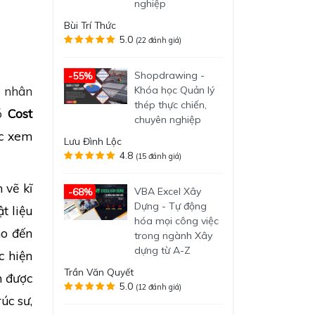
nghiệp
Bùi Trí Thức
5.0
(22 đánh giá)
Shopdrawing -
-55%
á nhân
Khóa học Quản lý
thép thực chiến,
đó
Cost
chuyên nghiệp
ợc xem
Lưu Đình Lộc
4.8
(15 đánh giá)
vẽ kĩ
VBA Excel Xây
-68%
Dựng - Tự động
t liệu
hóa mọi công việc
ho đến
trong ngành Xây
dựng từ A-Z
 hiện
Trần Văn Quyết
nh được
5.0
(12 đánh giá)
úc sư,