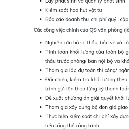
Lấy phát sinh và quản lý phá
Kiểm soát hao hụt vật tư
Báo cáo doanh thu, chi phí quý , cậ
Các công việc chính của QS văn phòng (l
Nghiên cứu hồ sơ thầu, bản vẽ và các
Tính toán khối lượng của toàn bộ gó
thầu trước phòng/ ban nội bộ và kh
Tham gia lập dự toán thi công/ ngân
Đối chiếu, kiểm tra khối lượng theo
trình gửi lên theo từng kỳ thanh toán
Đề xuất phương án giải quyết khối l
Tham gia xây dựng bộ đơn giá giao 
Thực hiện kiểm soát chi phí xây dựn
tiền tổng thể công trình.