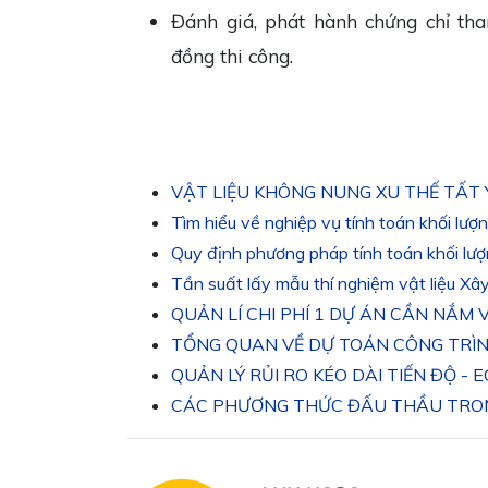
Đánh giá, phát hành chứng chỉ tha
đồng thi công.
VẬT LIỆU KHÔNG NUNG XU THẾ TẤT
Tìm hiểu về nghiệp vụ tính toán khối lượ
Quy định phương pháp tính toán khối lư
Tần suất lấy mẫu thí nghiệm vật liệu X
QUẢN LÍ CHI PHÍ 1 DỰ ÁN CẦN NẮM
TỔNG QUAN VỀ DỰ TOÁN CÔNG TRÌ
QUẢN LÝ RỦI RO KÉO DÀI TIẾN ĐỘ - 
CÁC PHƯƠNG THỨC ĐẤU THẦU TRO