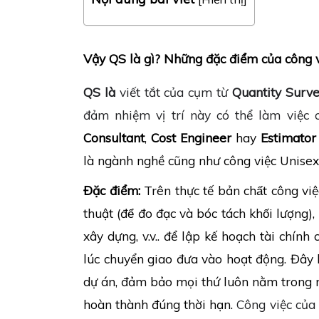
Vậy
QS là gì? Những đặc điểm của công 
QS là
viết tắt của cụm từ
Quantity Surv
đảm nhiệm vị trí này có thể làm việc
Consultant
,
Cost Engineer
hay
Estimator
là ngành nghề cũng như công việc Unisex
Đặc điểm:
Trên thực tế bản chất công việ
thuật (để đo đạc và bóc tách khối lượng),
xây dựng, v.v.. để lập kế hoạch tài chí
lúc chuyển giao đưa vào hoạt động. Đây là c
dự án, đảm bảo mọi thứ luôn nằm tro
hoàn thành đúng thời hạn.
Công việc của