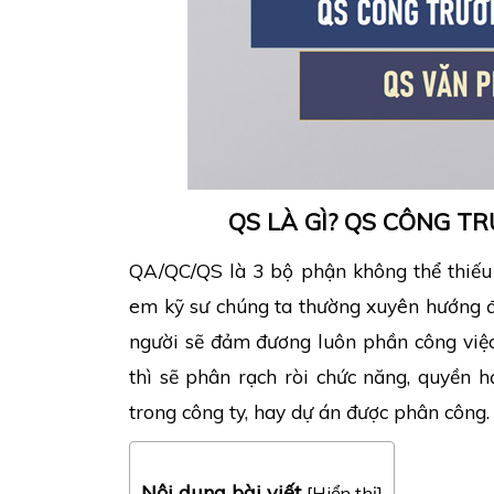
QS LÀ GÌ? QS CÔNG T
QA/QC/QS là 3 bộ phận không thể thiếu 
em kỹ sư chúng ta thường xuyên hướng đ
người sẽ đảm đương luôn phần công việc 
thì sẽ phân rạch ròi chức năng, quyền 
trong công ty, hay dự án được phân công.
Nội dung bài viết
[
Hiển thị
]