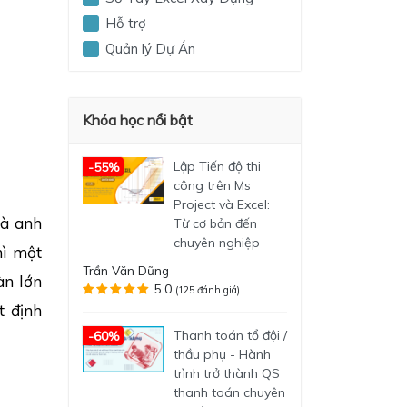
Hỗ trợ
Quản lý Dự Án
Khóa học nổi bật
Lập Tiến độ thi
-55%
công trên Ms
Project và Excel:
mà anh
Từ cơ bản đến
chuyên nghiệp
hì một
Trần Văn Dũng
àn lớn
5.0
(125 đánh giá)
t định
Thanh toán tổ đội /
-60%
thầu phụ - Hành
trình trở thành QS
thanh toán chuyên