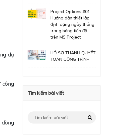
Project Options #01 -
Hướng dẫn thiết lập
định dạng ngày tháng
trong bảng tiến độ
trên MS Project
HỒ SƠ THANH QUYẾT
ợng dự
TOÁN CÔNG TRÌNH
ừ công
Tìm kiếm bài viết
, dòng