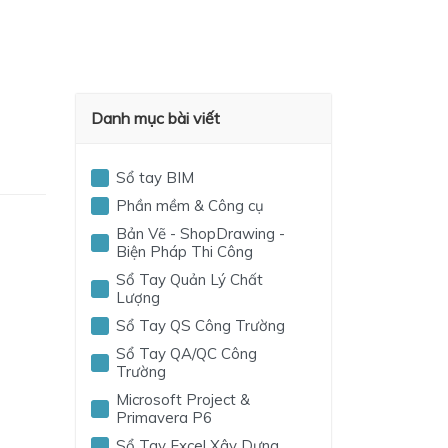
Danh mục bài viết
Sổ tay BIM
Phần mềm & Công cụ
Bản Vẽ - ShopDrawing -
Biện Pháp Thi Công
Sổ Tay Quản Lý Chất
Lượng
Sổ Tay QS Công Trường
Sổ Tay QA/QC Công
Trường
Microsoft Project &
Primavera P6
Sổ Tay Excel Xây Dựng