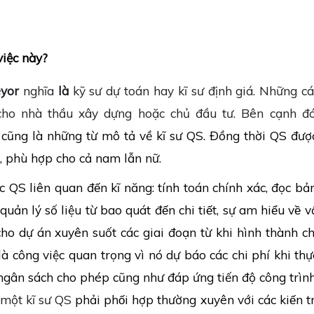
việc này?
eyor
nghĩa
là
kỹ sư dự toán hay kĩ sư định giá. Những c
 cho nhà thầu xây dựng hoặc chủ đầu tư. Bên cạnh 
cũng là những từ mô tả về kĩ sư QS. Đồng thời QS đư
, phù hợp cho cả nam lẫn nữ.
c QS liên quan đến kĩ năng: tính toán chính xác, đọc bản 
 quản lý số liệu từ bao quát đến chi tiết, sự am hiểu về vậ
nh cho dự án xuyên suốt các giai đoạn từ khi hình thành c
ông việc quan trọng vì nó dự báo các chi phí khi thực
ng ngân sách cho phép cũng như đáp ứng tiến độ công trì
 một kĩ sư QS
phải phối hợp thường xuyên với các kiến tr