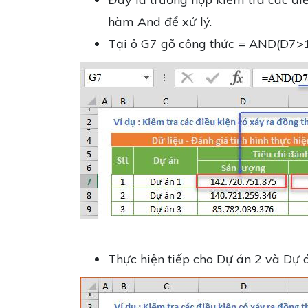
hàm And để xử lý.
Tại ô G7 gõ công thức = AND(D7
Thực hiện tiếp cho Dự án 2 và Dự á