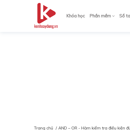
Khóa học
Phần mềm
Sổ t
Trang chủ
AND – OR - Hàm kiểm tra điều kiện đú