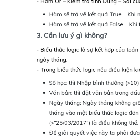
- Hàm Or – Kiểm tra tính Đúng – Sai của
Hàm sẽ trả về kết quả True – Khi 
Hàm sẽ trả về kết quả False – Khi 
3. Cần lưu ý gì không?
- Biểu thức logic là sự kết hợp của toán
ngày tháng.
- Trong biểu thức logic nếu điều kiện k
Số học: thì Nhập bình thường (>10)
Văn bản: thì đặt văn bản trong dấ
Ngày tháng: Ngày tháng không giố
tháng vào một biểu thức logic đơn
(>”25/03/2017”) là điều không thể.
Để giải quyết việc này ta phải đư