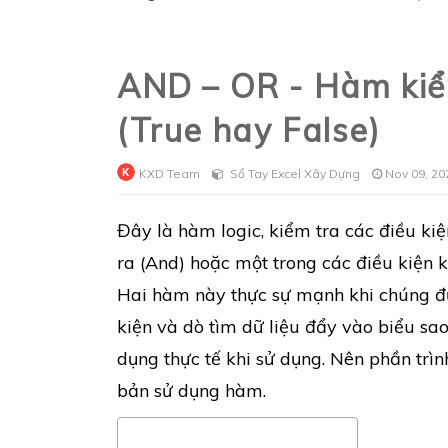
AND – OR - Hàm kiểm
(True hay False)
KXD Team
Sổ Tay Excel Xây Dựng
Nov 09, 20
Đây là hàm logic, kiểm tra các điều kiệ
ra (And) hoặc một trong các điều kiện k
Hai hàm này thực sự mạnh khi chúng đư
kiện và dò tìm dữ liệu đẩy vào biểu s
dụng thực tế khi sử dụng. Nên phần trìn
bản sử dụng hàm.