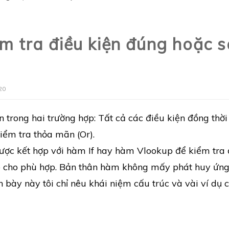
 tra điều kiện đúng hoặc s
20
n trong hai trường hợp: Tất cả các điều kiện đồng thời
iểm tra thỏa mãn (Or).
ợc kết hợp với hàm If hay hàm Vlookup để kiểm tra 
ao cho phù hợp. Bản thân hàm không mấy phát huy ứn
h bày này tôi chỉ nêu khái niệm cấu trúc và vài ví dụ 