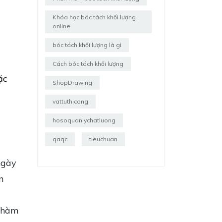
Khóa học bóc tách khối lượng
online
bóc tách khối lượng là gì
Cách bóc tách khối lượng
ặc
ShopDrawing
vattuthicong
hosoquanlychatluong
qaqc
tieuchuan
ngày
n
g hàm