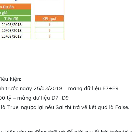
iều kiện:
ành trước ngày 25/03/2018 – mảng dữ liệu E7÷E9
100 tỷ – mảng dữ liệu D7÷D9
là True, ngược lại nếu Sai thì trả về kết quả là False.
u kiện xảy ra đồng thời và để giải quyết bài toán thì