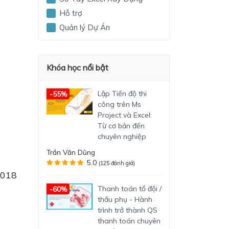
Hỗ trợ
Quản lý Dự Án
Khóa học nổi bật
Lập Tiến độ thi
-55%
công trên Ms
Project và Excel:
Từ cơ bản đến
chuyên nghiệp
Trần Văn Dũng
5.0
(125 đánh giá)
2018
Thanh toán tổ đội /
-60%
thầu phụ - Hành
trình trở thành QS
thanh toán chuyên