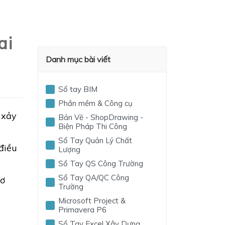
ai
Danh mục bài viết
Sổ tay BIM
Phần mềm & Công cụ
 xảy
Bản Vẽ - ShopDrawing -
Biện Pháp Thi Công
Sổ Tay Quản Lý Chất
điều
Lượng
g
Sổ Tay QS Công Trường
Sổ Tay QA/QC Công
cơ
Trường
Microsoft Project &
Primavera P6
Sổ Tay Excel Xây Dựng