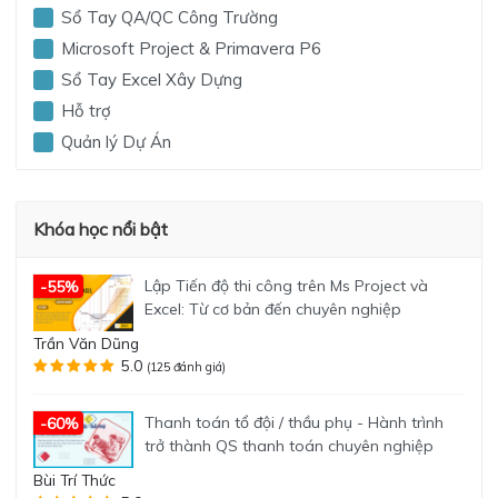
Sổ Tay QA/QC Công Trường
Microsoft Project & Primavera P6
Sổ Tay Excel Xây Dựng
Hỗ trợ
Quản lý Dự Án
Khóa học nổi bật
Lập Tiến độ thi công trên Ms Project và
-55%
Excel: Từ cơ bản đến chuyên nghiệp
Trần Văn Dũng
5.0
(125 đánh giá)
Thanh toán tổ đội / thầu phụ - Hành trình
-60%
trở thành QS thanh toán chuyên nghiệp
Bùi Trí Thức