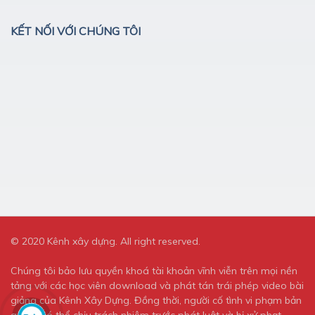
KẾT NỐI VỚI CHÚNG TÔI
© 2020 Kênh xây dựng. All right reserved.
Chúng tôi bảo lưu quyền khoá tài khoản vĩnh viễn trên mọi nền
tảng với các học viên download và phát tán trái phép video bài
giảng của Kênh Xây Dựng. Đồng thời, người cố tình vi phạm bản
quyền có thể chịu trách nhiệm trước phát luật và bị xử phạt