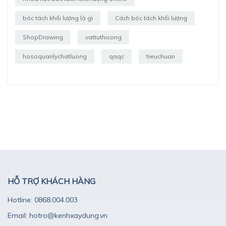
bóc tách khối lượng là gì
Cách bóc tách khối lượng
ShopDrawing
vattuthicong
hosoquanlychatluong
qaqc
tieuchuan
HỖ TRỢ KHÁCH HÀNG
Hotline: 0868.004.003
Email: hotro@kenhxaydung.vn