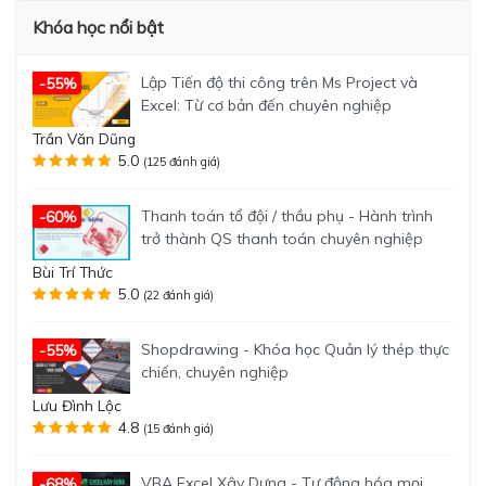
Khóa học nổi bật
Lập Tiến độ thi công trên Ms Project và
-55%
Excel: Từ cơ bản đến chuyên nghiệp
Trần Văn Dũng
5.0
(125 đánh giá)
Thanh toán tổ đội / thầu phụ - Hành trình
-60%
trở thành QS thanh toán chuyên nghiệp
Bùi Trí Thức
5.0
(22 đánh giá)
Shopdrawing - Khóa học Quản lý thép thực
-55%
chiến, chuyên nghiệp
Lưu Đình Lộc
4.8
(15 đánh giá)
VBA Excel Xây Dựng - Tự động hóa mọi
-68%