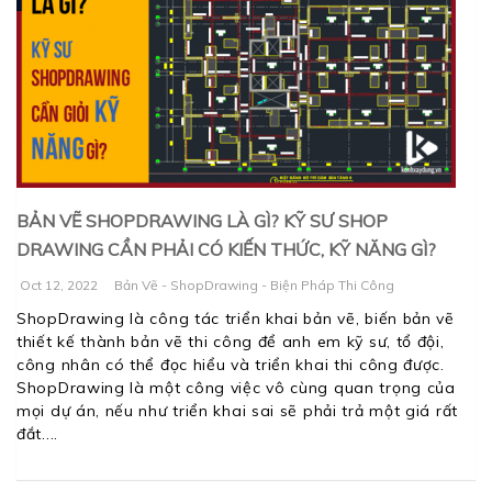
BẢN VẼ SHOPDRAWING LÀ GÌ? KỸ SƯ SHOP
DRAWING CẦN PHẢI CÓ KIẾN THỨC, KỸ NĂNG GÌ?
Oct 12, 2022
Bản Vẽ - ShopDrawing - Biện Pháp Thi Công
ShopDrawing là công tác triển khai bản vẽ, biến bản vẽ
thiết kế thành bản vẽ thi công để anh em kỹ sư, tổ đội,
công nhân có thể đọc hiểu và triển khai thi công được.
ShopDrawing là một công việc vô cùng quan trọng của
mọi dự án, nếu như triển khai sai sẽ phải trả một giá rất
đắt.