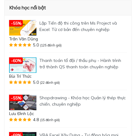
Khóa học nổi bật
Lập Tiến độ thi công trên Ms Project và
-55%
Excel: Từ cơ bản đến chuyên nghiệp
Trần Văn Dũng
5.0
(125 đánh giá)
Thanh toán tổ đội / thầu phụ - Hành trình
-60%
trở thành QS thanh toán chuyên nghiệp
Bùi Trí Thức
5.0
(22 đánh giá)
Shopdrawing - Khóa học Quản lý thép thực
-55%
chiến, chuyên nghiệp
Lưu Đình Lộc
4.8
(15 đánh giá)
VBA Excel Xây Dựng - Tự động hóa mọi
-68%