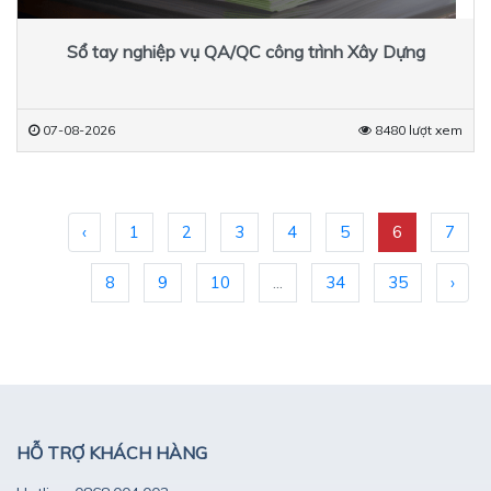
Sổ tay nghiệp vụ QA/QC công trình Xây Dựng
07-08-2026
8480 lượt xem
‹
1
2
3
4
5
6
7
8
9
10
...
34
35
›
HỖ TRỢ KHÁCH HÀNG