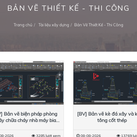
BẢN VẼ THIẾT KẾ - THI CÔNG
Trang chủ
Tài liệu xây dựng
Bản Vẽ Thiết Kế - Thi Công
] Bản vẽ biện pháp phòng
[BV] Bản vẽ kè đá xây và 
áy chữa cháy nhà máy bia
tông cốt thép
Việt Hà
08-2026
3285 lượt xem
08-08-2026
13769 lư