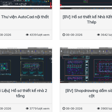
 Thư viện AutoCad nội thất
[BV] Hồ sơ thiết kế Nhà Kế
Thép
08-2026
4339 lượt xem
08-08-2026
3642 lư
i Liệu] Hồ sơ thiết kế nhà 2
[BV] Shopdrawing dầm sà
tầng
cột
08-2026
3779 lượt xem
08-08-2026
3900 lư