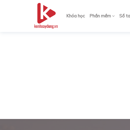
Khóa học
Phần mềm
Sổ t