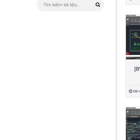
[B
08-