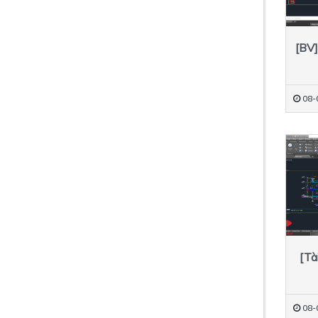
[BV]
08-
[Tà
08-