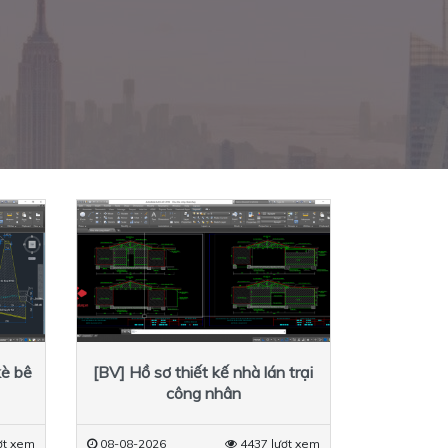
kè bê
[BV] Hồ sơ thiết kế nhà lán trại
công nhân
ợt xem
08-08-2026
4437 lượt xem