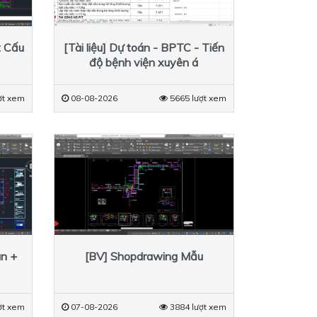
t Cấu
[Tài liệu] Dự toán - BPTC - Tiến
độ bệnh viện xuyên á
ợt xem
08-08-2026
5665 lượt xem
n +
[BV] Shopdrawing Mẫu
ợt xem
07-08-2026
3884 lượt xem