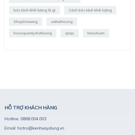
bóc tách khối lượng là gì
Cách bóc tách khối lượng
ShopDrawing
vattuthicong
hosoquanlychatluong
qaqc
tieuchuan
HỖ TRỢ KHÁCH HÀNG
Hotline: 0868.004.003
Email: hotro@kenhxaydung.vn