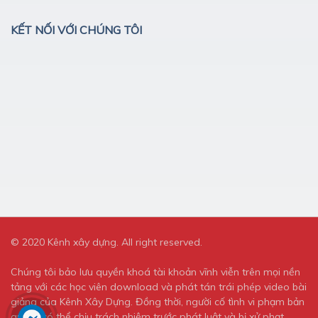
KẾT NỐI VỚI CHÚNG TÔI
© 2020 Kênh xây dựng. All right reserved.
Chúng tôi bảo lưu quyền khoá tài khoản vĩnh viễn trên mọi nền
tảng với các học viên download và phát tán trái phép video bài
giảng của Kênh Xây Dựng. Đồng thời, người cố tình vi phạm bản
quyền có thể chịu trách nhiệm trước phát luật và bị xử phạt