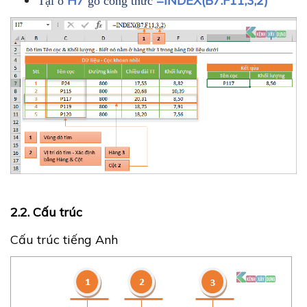
H7
=INDEX(B7:F11;3;2)
Tại ô
gõ công thức
2.2. Cấu trúc
Cấu trúc tiếng Anh