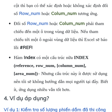
cột thì bạn có thể xác định hoặc không xác định đối
Row_num
Colum_num
số
hoặc
tương ứng.
Row_num
Colum_num
Đối số
hoặc
phải tham
chiếu đến một ô trong vùng dữ liệu. Nếu tham
chiếu tới một ô ngoài vùng dữ liệu thì Excel sẽ báo
#REF!
lỗi
Index
Hàm
có một cấu trúc nữa
INDEX
(reference, row_num, [column_num],
[area_num])
– Nhưng cấu trúc này ít được sử dụng
nên tôi sẽ không hướng dẫn mọi người tại đây. Biết
ít, ứng dụng nhiều vẫn tốt hơn.
4. Ví dụ áp dụng?
Ví dụ 1: Kiểm tra số lượng phiến dầm đã thi công