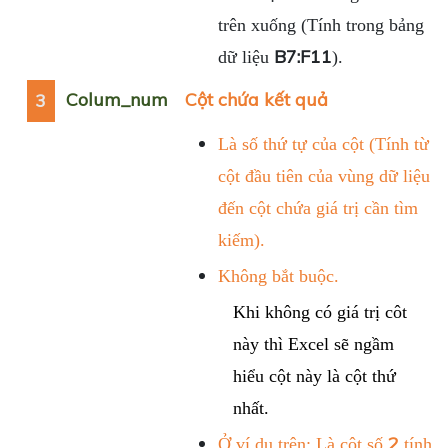
trên xuống (Tính trong bảng
B7:F11
dữ liệu
).
Colum_num
Cột chứa kết quả
3
Là số thứ tự của cột (Tính từ
cột đầu tiên của vùng dữ liệu
đến cột chứa giá trị cần tìm
kiếm).
Không bắt buộc.
Khi không có giá trị côt
này thì Excel sẽ ngầm
hiểu cột này là cột thứ
nhất.
2
Ở ví dụ trên: Là cột số
tính