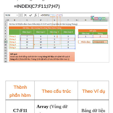
=INDEX(C7:F11;I7;H7)
Thành
Theo cấu trúc
Theo Ví dụ
phần hàm
Array
(Vùng dữ
C7:F11
Bảng dữ liệu