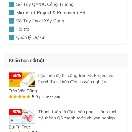
Sổ Tay QA/QC Công Trường
Microsoft Project & Primavera P6
Sổ Tay Excel Xây Dựng
Hỗ trợ
Quản lý Dự Án
Khóa học nổi bật
Lập Tiến độ thi công trên Ms Project và
-55%
Excel: Từ cơ bản đến chuyên nghiệp
Trần Văn Dũng
5.0
(125 đánh giá)
Thanh toán tổ đội / thầu phụ - Hành trình
-60%
trở thành QS thanh toán chuyên nghiệp
Bùi Trí Thức