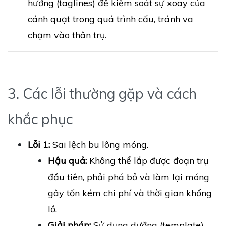
hướng (taglines) để kiểm soát sự xoay của
cánh quạt trong quá trình cẩu, tránh va
chạm vào thân trụ.
3. Các lỗi thường gặp và cách
khắc phục
Lỗi 1:
Sai lệch bu lông móng.
Hậu quả:
Không thể lắp được đoạn trụ
đầu tiên, phải phá bỏ và làm lại móng
gây tốn kém chi phí và thời gian khổng
lồ.
Giải pháp:
Sử dụng dưỡng (template)