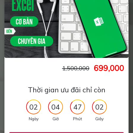
699,000
1,500,000
Thời gian ưu đãi chỉ còn
02
04
47
01
Ngày
Giờ
Phút
Giây