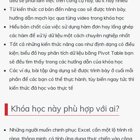
đều sẽ phải làm việc trên công cụ này, dù ít hay nhiều
Từ kiến thức cơ bản đến nâng cao sẽ được trình bày,
hướng dẫn mạch lạc qua từng video trong khóa học
Hiểu bản chất của việc sử dụng hàm đơn hay lồng ghép
các hàm để xử lý dữ liệu một cách chuyên nghiệp nhất
Tất cả những kiến thức nâng cao như định dạng có điều
kiện, biểu đồ hay phân tích dữ liệu bằng Pivot Table bạn
sẽ đều tìm thấy trong các hướng dẫn của khóa học
Các ví dụ, bài tập ứng dụng sẽ được trình bày ở cuối mỗi
phần để các bạn có thể thực hành, tùy biến ngay tức thì
kiến thức đã học vào thực tế
Khóa học này phù hợp với ai?
Những người muốn chinh phục Excel, cần một lộ trình rõ
ràng, thông minh, có tính ứng dụng thực chiến vào công