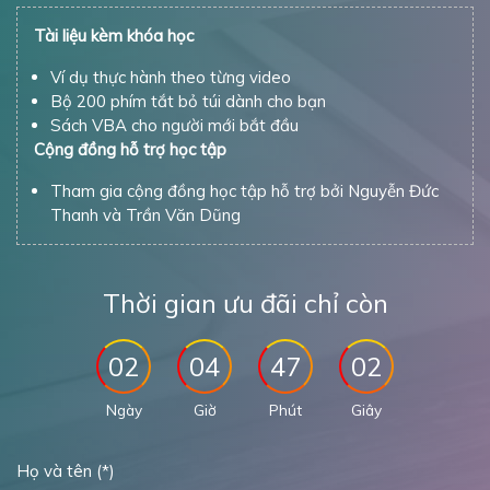
Tài liệu kèm khóa học
Ví dụ thực hành theo từng video
Bộ 200 phím tắt bỏ túi dành cho bạn
Sách VBA cho người mới bắt đầu
Cộng đồng hỗ trợ học tập
Tham gia cộng đồng học tập hỗ trợ bởi Nguyễn Đức
Thanh và Trần Văn Dũng
Thời gian ưu đãi chỉ còn
02
04
47
01
Ngày
Giờ
Phút
Giây
Họ và tên (*)