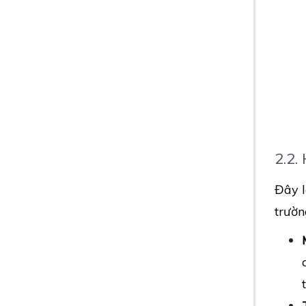
2.2.
Đây l
trườn
t