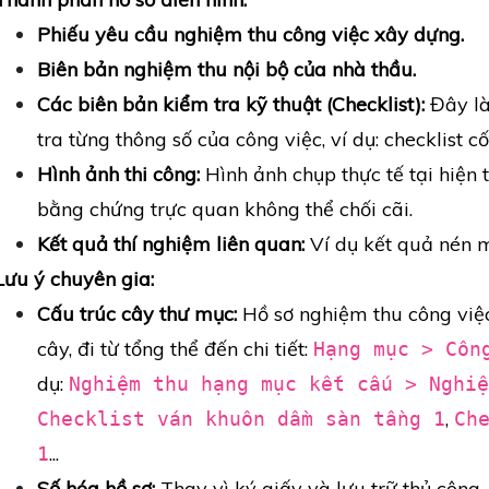
Phiếu yêu cầu nghiệm thu công việc xây dựng.
Biên bản nghiệm thu nội bộ của nhà thầu.
Các biên bản kiểm tra kỹ thuật (Checklist):
Đây là 
tra từng thông số của công việc, ví dụ: checklist cố
Hình ảnh thi công:
Hình ảnh chụp thực tế tại hiện t
bằng chứng trực quan không thể chối cãi.
Kết quả thí nghiệm liên quan:
Ví dụ kết quả nén m
Lưu ý chuyên gia:
Cấu trúc cây thư mục:
Hồ sơ nghiệm thu công việc
cây, đi từ tổng thể đến chi tiết:
Hạng mục > Côn
dụ:
Nghiệm thu hạng mục kết cấu > Nghiệ
,
Checklist ván khuôn dầm sàn tầng 1
Ch
...
1
Số hóa hồ sơ:
Thay vì ký giấy và lưu trữ thủ công