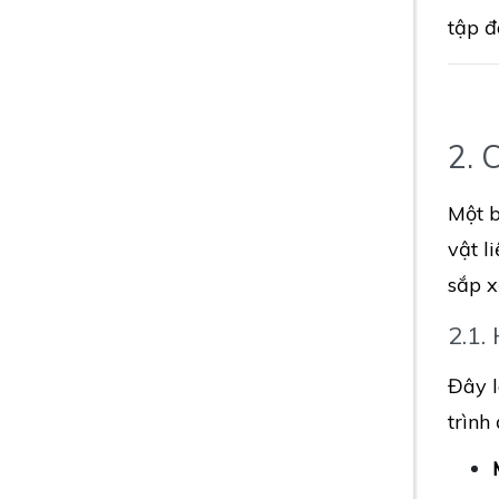
tập đ
2. 
Một b
vật l
sắp x
2.1.
Đây l
trình