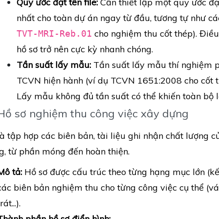
Quy ước đặt tên file:
Cần thiết lập một quy ước đặt
nhất cho toàn dự án ngay từ đầu, tương tự như c
cho nghiệm thu cốt thép). Điều
TVT-MRI-Reb.01
hồ sơ trở nên cực kỳ nhanh chóng.
Tần suất lấy mẫu:
Tần suất lấy mẫu thí nghiệm p
TCVN hiện hành (ví dụ TCVN 1651:2008 cho cốt 
Lấy mẫu không đủ tần suất có thể khiến toàn bộ l
 Hồ sơ nghiệm thu công việc xây dựng
à tập hợp các biên bản, tài liệu ghi nhận chất lượng củ
g, từ phần móng đến hoàn thiện.
Mô tả:
Hồ sơ được cấu trúc theo từng hạng mục lớn (kế
các biên bản nghiệm thu cho từng công việc cụ thể (ván
rát...).
Thành phần hồ sơ điển hình: