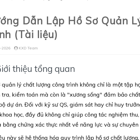
ớng Dẫn Lập Hồ Sơ Quản L
nh (Tài liệu)
-2026
KXD Team
Giới thiệu tổng quan
 quản lý chất lượng công trình không chỉ là một tập h
 tra, kiểm toán mà còn là "xương sống" đảm bảo chất
bộ dự án. Đối với kỹ sư QS, giám sát hay chỉ huy trưởn
khoa học, đầy đủ không chỉ giúp công tác nghiệm thu,
à bằng chứng xác thực nhất về năng lực và sự chuyên
iệu này sẽ hệ thống hóa quy trình lập hồ sơ chất lượng