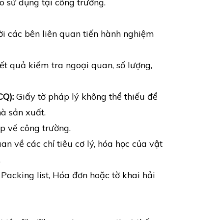
o sử dụng tại công trường.
i các bên liên quan tiến hành nghiệm
t quả kiểm tra ngoại quan, số lượng,
CQ):
Giấy tờ pháp lý không thể thiếu để
à sản xuất.
p về công trường.
 về các chỉ tiêu cơ lý, hóa học của vật
.
acking list, Hóa đơn hoặc tờ khai hải