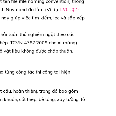
 tên file (file naming convention) thống
ách Novaland đã làm (Ví dụ:
LVC.Q2-
 này giúp việc tìm kiếm, lọc và sắp xếp
hải tuân thủ nghiêm ngặt theo các
thép, TCVN 4787:2009 cho xi măng).
ô vật liệu không được chấp thuận.
a từng công tác thi công tại hiện
t cấu, hoàn thiện), trong đó bao gồm
 khuôn, cốt thép, bê tông, xây tường, tô