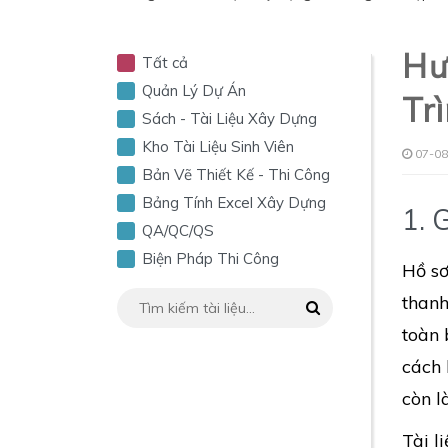
Hư
Tất cả
Quản Lý Dự Án
Trì
Sách - Tài Liệu Xây Dựng
Kho Tài Liệu Sinh Viên
07-08
Bản Vẽ Thiết Kế - Thi Công
Bảng Tính Excel Xây Dựng
1. 
QA/QC/QS
Biện Pháp Thi Công
Hồ sơ
thanh
toàn 
cách 
còn l
Tài l