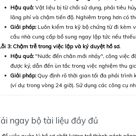
Hậu quả:
Vật liệu bị từ chối sử dụng, phải tiêu h
lãng phí và chậm tiến độ. Nghiêm trọng hơn có th
Giải pháp:
Luôn kiểm tra kỹ bộ chứng từ đi kèm vậ
cầu nhà cung cấp bổ sung ngay lập tức nếu thiếu
Lỗi 3: Chậm trễ trong việc lập và ký duyệt hồ sơ.
Hậu quả:
"Nước đến chân mới nhảy", công việc đã
được ký, dẫn đến ùn tắc trong việc nghiệm thu gi
Giải pháp:
Quy định rõ thời gian tối đa phải trình
(ví dụ: trong vòng 24 giờ). Sử dụng các công cụ nh
Tải ngay bộ tài liệu đầy đủ
để việc quản lý hồ sơ chất lượng trở thành gánh nặng