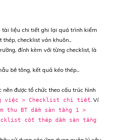
tài liệu chi tiết ghi lại quá trình kiểm
t thép, checklist ván khuôn...
rường, đính kèm với từng checklist, là
ẫu bê tông, kết quả kéo thép...
 nên được tổ chức theo cấu trúc hình
. Ví
g việc > Checklist chi tiết
m thu BT dầm sàn tầng 1 >
ecklist cốt thép dầm sàn tầng
, hãy sử dụng các ứng dụng quản lý xây