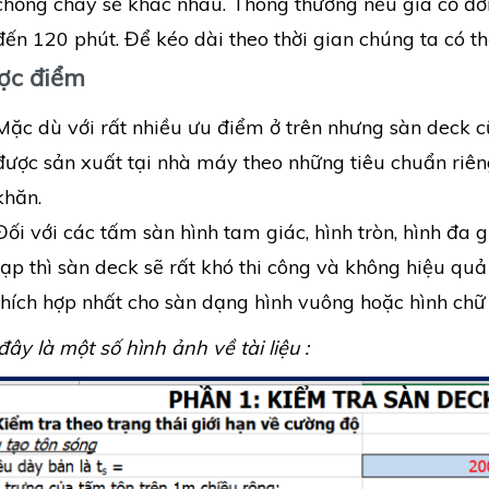
chống cháy sẽ khác nhau. Thông thường nếu gia cố đơn
đến 120 phút. Để kéo dài theo thời gian chúng ta có t
ợc điểm
Mặc dù với rất nhiều ưu điểm ở trên nhưng sàn deck c
được sản xuất tại nhà máy theo những tiêu chuẩn riêng
khăn.
Đối với các tấm sàn hình tam giác, hình tròn, hình đ
tạp thì sàn deck sẽ rất khó thi công và không hiệu qu
thích hợp nhất cho sàn dạng hình vuông hoặc hình chữ
đây là một số hình ảnh về tài liệu :