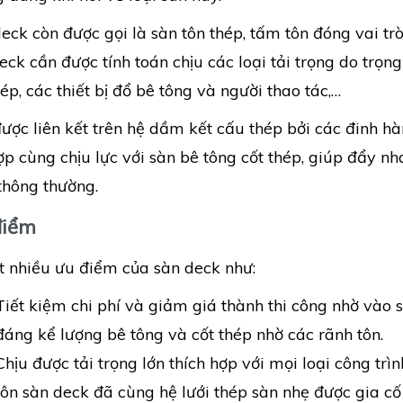
eck còn được gọi là sàn tôn thép, tấm tôn đóng vai trò
eck cần được tính toán chịu các loại tải trọng do trọng
hép, các thiết bị đổ bê tông và người thao tác,…
ược liên kết trên hệ dầm kết cấu thép bởi các đinh hà
ợp cùng chịu lực với sàn bê tông cốt thép, giúp đẩy nh
thông thường.
điểm
t nhiều ưu điểm của sàn deck như:
Tiết kiệm chi phí và giảm giá thành thi công nhờ vào
đáng kể lượng bê tông và cốt thép nhờ các rãnh tôn.
Chịu được tải trọng lớn thích hợp với mọi loại công trì
tôn sàn deck đã cùng hệ lưới thép sàn nhẹ được gia cố 