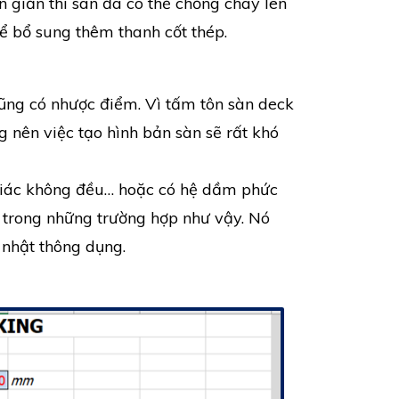
 giản thì sàn đã có thể chống cháy lên
hể bổ sung thêm thanh cốt thép.
ũng có nhược điểm. Vì tấm tôn sàn deck
 nên việc tạo hình bản sàn sẽ rất khó
a giác không đều… hoặc có hệ dầm phức
ả trong những trường hợp như vậy. Nó
 nhật thông dụng.