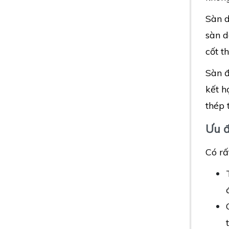
Sàn d
sàn d
cốt t
Sàn đ
kết h
thép 
Ưu 
Có rấ