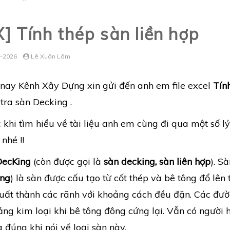
X] Tính thép sàn liền hợp
-2026
Lê Xuân Lâm
ay Kênh Xây Dựng xin gửi đến anh em file excel
Tín
tra sàn Decking .
 khi tìm hiểu về tài liệu anh em cùng đi qua một số 
nhé !!
DecKing
(còn được gọi là
sàn decking, sàn liên hợp
). S
ing
) là sàn được cấu tạo từ cốt thép và bê tông đổ lên
uất thành các rãnh với khoảng cách đều đặn. Các đườn
ảng kim loại khi bê tông đông cứng lại. Vẫn có người 
 đúng khi nói về loại sàn này.