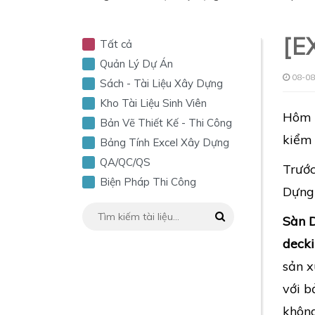
[E
Tất cả
Quản Lý Dự Án
08-08
Sách - Tài Liệu Xây Dựng
Kho Tài Liệu Sinh Viên
Hôm n
Bản Vẽ Thiết Kế - Thi Công
kiểm 
Bảng Tính Excel Xây Dựng
QA/QC/QS
Trước
Biện Pháp Thi Công
Dựng 
Sàn 
deck
sản x
với b
không