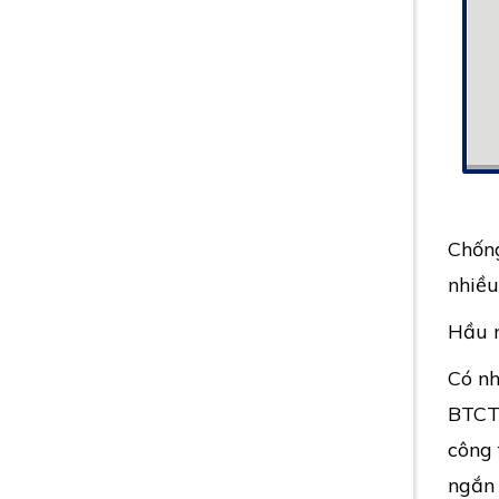
Chống
nhiều
Hầu n
Có nh
BTCT 
công 
ngắn 