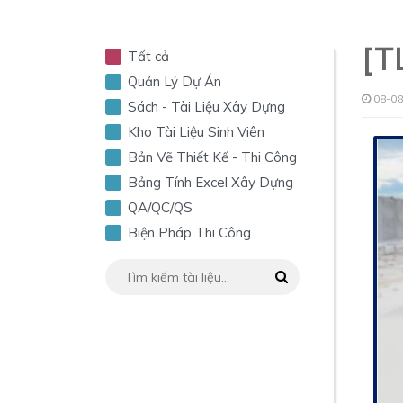
[T
Tất cả
Quản Lý Dự Án
08-08
Sách - Tài Liệu Xây Dựng
Kho Tài Liệu Sinh Viên
Bản Vẽ Thiết Kế - Thi Công
Bảng Tính Excel Xây Dựng
QA/QC/QS
Biện Pháp Thi Công