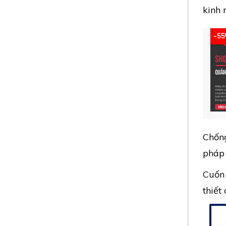
kinh 
-5
Chống
pháp 
Cuốn 
thiết