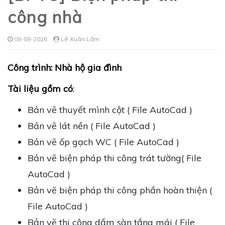
công nhà
08-08-2026
Lê Xuân Lâm
Công trình: Nhà hộ gia đình
Tài liệu gồm có
:
Bản vẽ thuyết mình cột ( File AutoCad )
Bản vẽ lát nền ( File AutoCad )
Bản vẽ ốp gạch WC ( File AutoCad )
Bản vẽ biện pháp thi công trát tường( File
AutoCad )
Bản vẽ biện pháp thi công phần hoàn thiện (
File AutoCad )
Bản vẽ thi công dầm sàn tầng mái ( File