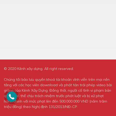
© 2020 Kênh xây dựng. All right reserved.
Chúng tôi bảo lưu quyền khoá tài khoản vĩnh viễn trên mọi nền
tảng với các học viên download và phát tán trái phép video bài
giảng của Kênh Xây Dựng. Đồng thời, người cố tình vi phạm bản
quyền có thể chịu trách nhiệm trước phát luật và bị xử phạt
hành chính với mức phạt lên đến 500.000.000 VND (năm trăm
triệu đồng) theo Nghị định 131/2013/NĐ-CP.