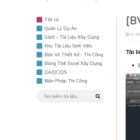
[B
Tất cả
Quản Lý Dự Án
07-08
Sách - Tài Liệu Xây Dựng
Kho Tài Liệu Sinh Viên
Tài l
Bản Vẽ Thiết Kế - Thi Công
Bảng Tính Excel Xây Dựng
QA/QC/QS
Biện Pháp Thi Công