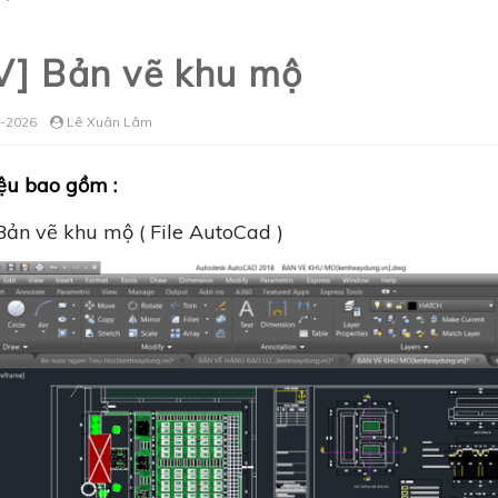
V] Bản vẽ khu mộ
-2026
Lê Xuân Lâm
iệu bao gồm :
Bản vẽ khu mộ ( File AutoCad )