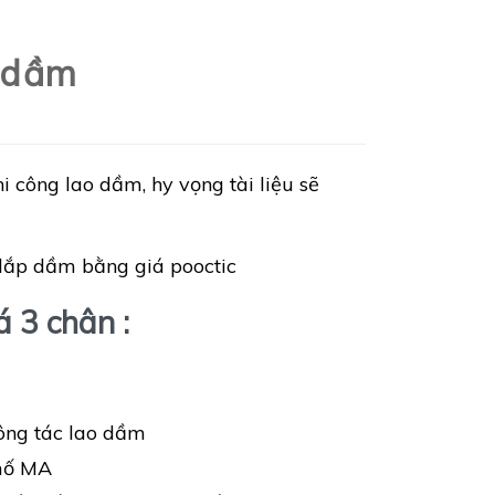
o dầm
 công lao dầm, hy vọng tài liệu sẽ
 lắp dầm bằng giá pooctic
 3 chân :
công tác lao dầm
 mố MA