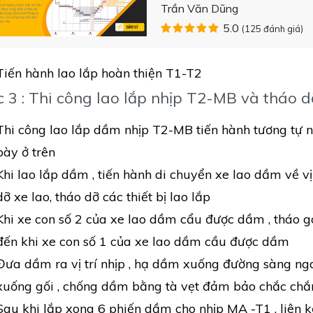
Trần Văn Dũng
5.0
(125 đánh giá)
Tiến hành lao lắp hoàn thiện T1-T2
 3 : Thi công lao lắp nhịp T2-MB và tháo 
Thi công lao lắp dầm nhịp T2-MB tiến hành tương tự n
bày ở trên
Khi lao lắp dầm , tiến hành di chuyển xe lao dầm về v
dỡ xe lao, tháo dỡ các thiết bị lao lắp
Khi xe con số 2 của xe lao dầm cẩu được dầm , tháo go
đến khi xe con số 1 của xe lao dầm cầu được dầm
Đưa dầm ra vị trí nhịp , hạ dầm xuống đường sàng nga
xuống gối , chống dầm bằng tà vẹt đảm bảo chắc chắn
Sau khi lắp xong 6 phiến dầm cho nhịp MA -T1 , liên 