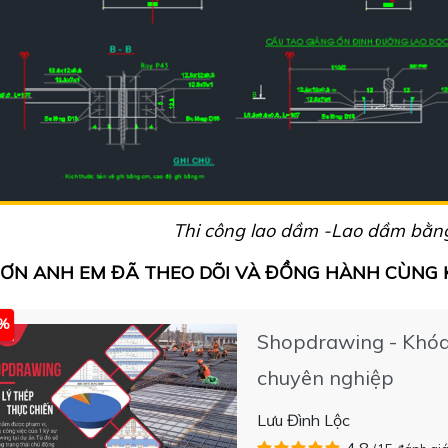
Thi công lao dầm -Lao dầm bằng
ƠN ANH EM ĐÃ THEO DÕI VÀ ĐỒNG HÀNH CÙNG K
5%
Shopdrawing - Khóa 
chuyên nghiệp
Lưu Đình Lộc
4.8