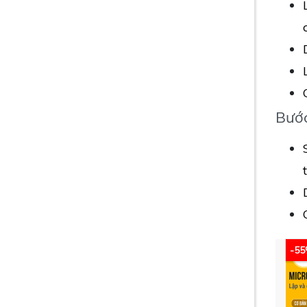
Bước
-5