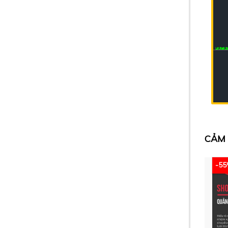
CẢM 
-5