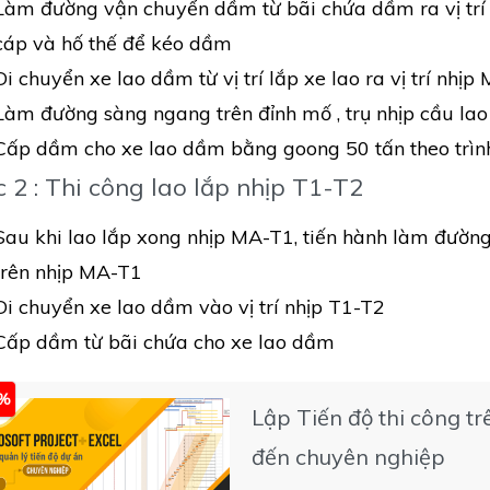
Làm đường vận chuyển dầm từ bãi chứa dầm ra vị trí c
cáp và hố thế để kéo dầm
Di chuyển xe lao dầm từ vị trí lắp xe lao ra vị trí nhị
Làm đường sàng ngang trên đỉnh mố , trụ nhịp cầu lao 
Cấp dầm cho xe lao dầm bằng goong 50 tấn theo trìn
 2 : Thi công lao lắp nhịp T1-T2
Sau khi lao lắp xong nhịp MA-T1, tiến hành làm đườn
trên nhịp MA-T1
Di chuyển xe lao dầm vào vị trí nhịp T1-T2
Cấp dầm từ bãi chứa cho xe lao dầm
5%
Lập Tiến độ thi công tr
đến chuyên nghiệp