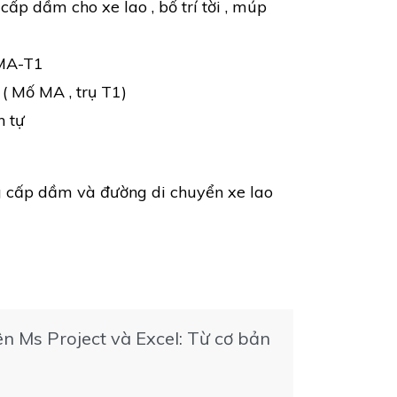
ấp dầm cho xe lao , bố trí tời , múp
p MA-T1
( Mố MA , trụ T1)
h tự
g cấp dầm và đường di chuyển xe lao
ên Ms Project và Excel: Từ cơ bản