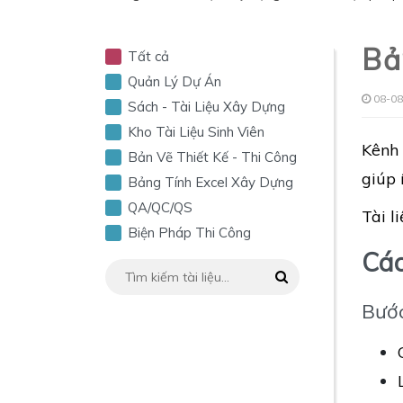
Bả
Tất cả
Quản Lý Dự Án
08-08
Sách - Tài Liệu Xây Dựng
Kho Tài Liệu Sinh Viên
Kênh 
Bản Vẽ Thiết Kế - Thi Công
giúp 
Bảng Tính Excel Xây Dựng
QA/QC/QS
Tài l
Biện Pháp Thi Công
Các
Bước