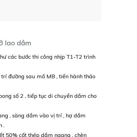
dỡ lao dầm
hư các bước thi công nhịp T1-T2 trình
ị trí đường sau mố MB , tiến hành tháo
ong số 2 , tiếp tục di chuyển dầm cho
ng , sàng dầm vào vị trí , hạ dầm
 .
kết 50% cốt thép dầm ngang , chèn