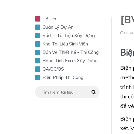
[B
Tất cả
Quản Lý Dự Án
06-08
Sách - Tài Liệu Xây Dựng
Kho Tài Liệu Sinh Viên
Biệ
Bản Vẽ Thiết Kế - Thi Công
Bảng Tính Excel Xây Dựng
Biện 
QA/QC/QS
metho
Biện Pháp Thi Công
trình
thi c
đề về
Biện 
xét. 