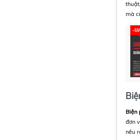
thuật
mà cầ
-5
Biệ
Biện 
đơn v
nêu r