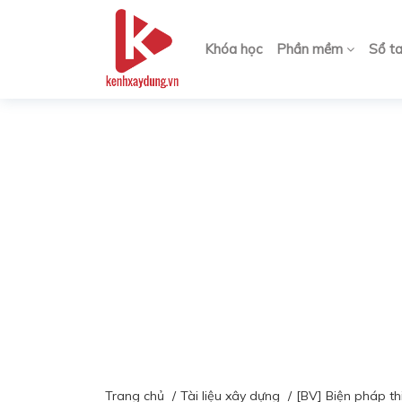
Khóa học
Phần mềm
Sổ t
Trang chủ
Tài liệu xây dựng
[BV] Biện pháp th