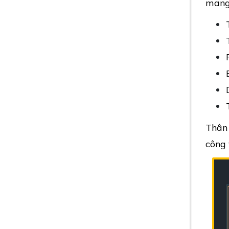
mang 
Thân
công 