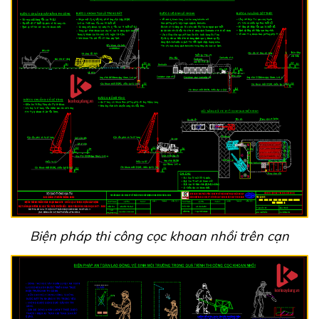
Biện pháp thi công cọc khoan nhồi trên cạn