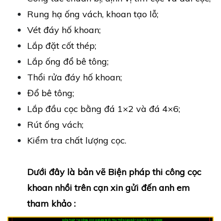
Rung hạ ống vách, khoan tạo lỗ;
Vét đáy hố khoan;
Lắp đặt cốt thép;
Lắp ống đổ bê tông;
Thổi rửa đáy hố khoan;
Đổ bê tông;
Lắp đầu cọc bằng đá 1×2 và đá 4×6;
Rút ống vách;
Kiểm tra chất lượng cọc.
Dưới đây là bản vẽ Biện pháp thi công cọc
khoan nhồi trên cạn xin gửi đến anh em
tham khảo :