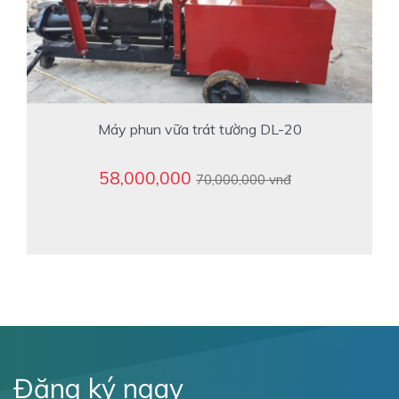
Máy phun vữa trát tường DL-20
58,000,000
70,000,000 vnđ
Đăng ký ngay
Nhận ưu đãi lên tới 13%