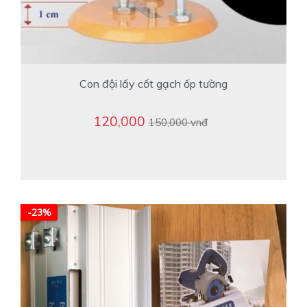
Con đội lấy cốt gạch ốp tường
120,000
150,000 vnđ
-23%