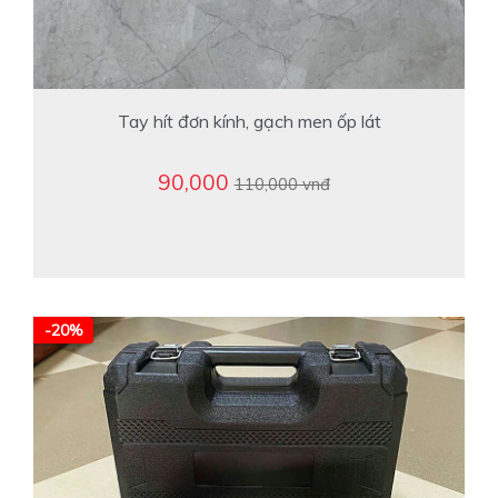
Tay hít đơn kính, gạch men ốp lát
90,000
110,000 vnđ
-20%