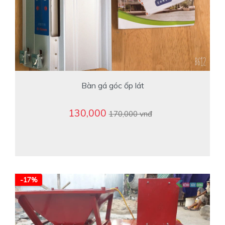
Bàn gá góc ốp lát
130,000
170,000 vnđ
-17%