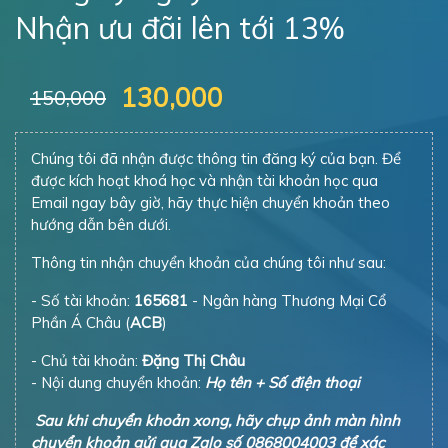
130,000
150,000
Chúng tôi đã nhận được thông tin đăng ký của bạn. Để
được kích hoạt khoá học và nhận tài khoản học qua
Email ngay bây giờ, hãy thực hiện chuyển khoản theo
hướng dẫn bên dưới.
Thông tin nhận chuyển khoản của chúng tôi như sau:
- Số tài khoản:
165681
- Ngân hàng Thương Mại Cổ
Phần Á Châu (
ACB
)
- Chủ tài khoản:
Đặng Thị Châu
- Nội dung chuyển khoản:
Họ tên + Số điện thoại
Sau khi chuyển khoản xong, hãy chụp ảnh màn hình
chuyển khoản gửi qua Zalo số 0868004003 để xác
nhận nhanh.
(Không cần kết bạn Zalo, chỉ cần nhắn tin qua Zalo số