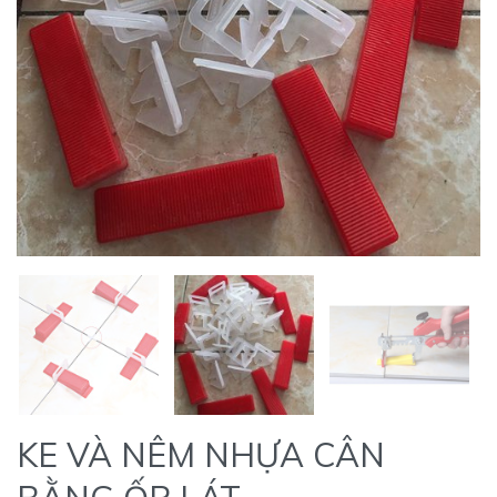
KE VÀ NÊM NHỰA CÂN
BẰNG ỐP LÁT
(Còn hàng)