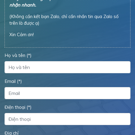
trên là được ạ)
Xin Cảm ơn!
Họ và tên (*)
Email (*)
Điện thoại (*)
Địa chỉ
Tỉnh/Thành phố