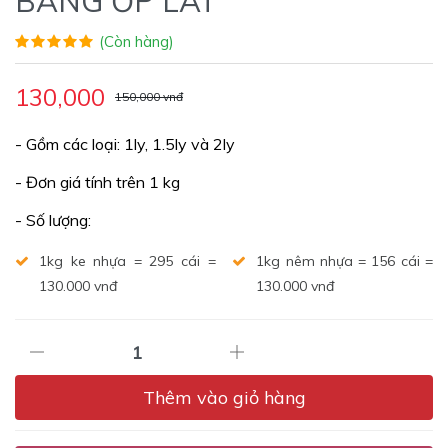
130,000
150,000 vnđ
- Gồm các loại: 1ly, 1.5ly và 2ly
- Đơn giá tính trên 1 kg
- Số lượng:
1kg ke nhựa = 295 cái =
1kg nêm nhựa = 156 cái =
130.000 vnđ
130.000 vnđ
Thêm vào giỏ hàng
Đăng ký
Tư vấn miễn phí - Hỗ trợ trọn đời