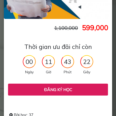
599,000
1,100,000
Thời gian ưu đãi chỉ còn
00
11
43
21
Ngày
Giờ
Phút
Giây
ĐĂNG KÝ HỌC
Bài học: 37