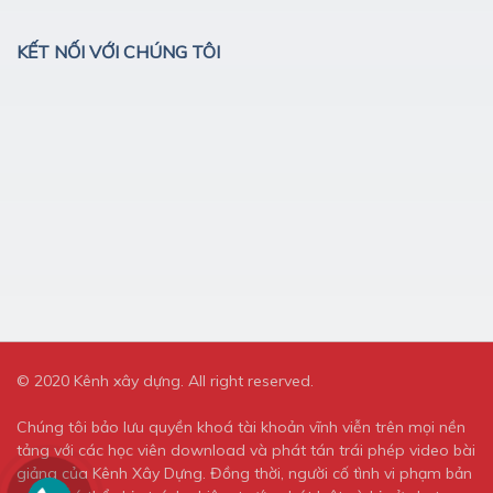
KẾT NỐI VỚI CHÚNG TÔI
© 2020 Kênh xây dựng. All right reserved.
Chúng tôi bảo lưu quyền khoá tài khoản vĩnh viễn trên mọi nền
tảng với các học viên download và phát tán trái phép video bài
giảng của Kênh Xây Dựng. Đồng thời, người cố tình vi phạm bản