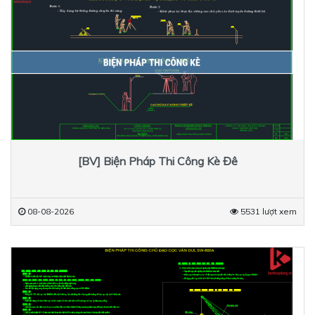
[BV] Biện Pháp Thi Công Kè Đê
08-08-2026
5531 lượt xem