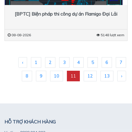
[BPTC] Biện pháp thi công dự án Flamigo Đại Lải
08-08-2026
5148 lượt xem
‹
1
2
3
4
5
6
7
8
9
10
11
12
13
›
HỖ TRỢ KHÁCH HÀNG