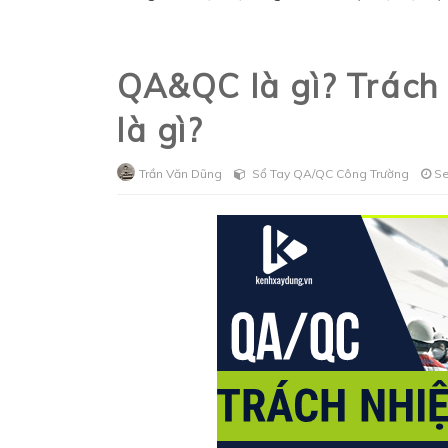
QA&QC là gì? Trách
là gì?
Trần Văn Dũng
Sổ Tay QA/QC Công Trường
Se