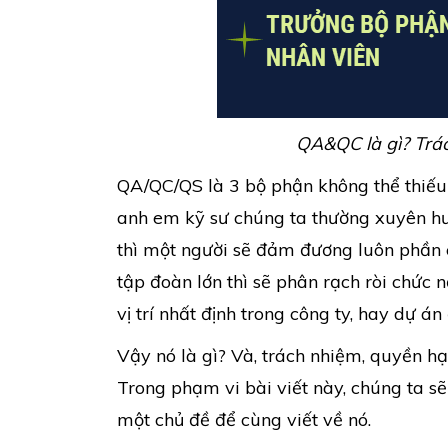
QA&QC là gì? Trác
QA/QC/QS là 3 bộ phận không thể thiếu 
anh em kỹ sư chúng ta thường xuyên hư
thì một người sẽ đảm đương luôn phần cô
tập đoàn lớn thì sẽ phân rạch ròi chứ
vị trí nhất định trong công ty, hay dự á
Vậy nó là gì? Và, trách nhiệm, quyền hạ
Trong phạm vi bài viết này, chúng ta s
một chủ đề để cùng viết về nó.