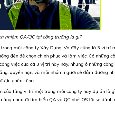
h nhiệm QA/QC tại công trường là gì?
trong một công ty Xây Dựng. Và đây cũng là 3 vị trí 
ớng đến để chọn chinh phục và làm việc. Có những cô
ng việc của cả 3 vị trí này này, nhưng ở những công 
c năng, quyền hạn, và mỗi nhóm người sẽ đảm đương n
n được phân công.
n của từng vị trí một trong mỗi công ty hay dự án là g
ẽ cùng nhau đi tìm hiểu QA và QC nhé! QS tôi sẽ dành 