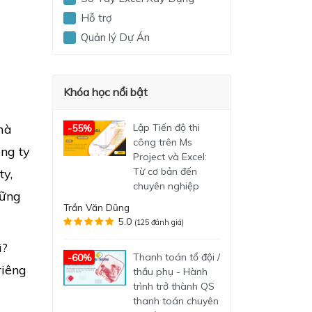
Hỗ trợ
Quản lý Dự Án
Khóa học nổi bật
mà
Lập Tiến độ thi
-55%
công trên Ms
ng ty
Project và Excel:
Từ cơ bản đến
ty,
chuyên nghiệp
hững
Trần Văn Dũng
5.0
(125 đánh giá)
ì?
Thanh toán tổ đội /
-60%
riêng
thầu phụ - Hành
trình trở thành QS
thanh toán chuyên