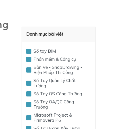
ng
Danh mục bài viết
Sổ tay BIM
Phần mềm & Công cụ
Bản Vẽ - ShopDrawing -
Biện Pháp Thi Công
Sổ Tay Quản Lý Chất
Lượng
Sổ Tay QS Công Trường
Sổ Tay QA/QC Công
Trường
Microsoft Project &
Primavera P6
Sổ Tay Excel Xây Dựng