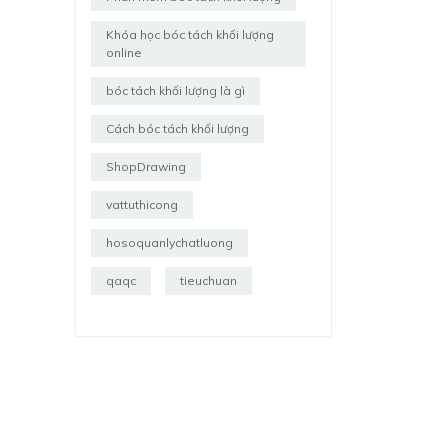
Khóa học bóc tách khối lượng
online
bóc tách khối lượng là gì
Cách bóc tách khối lượng
ShopDrawing
vattuthicong
hosoquanlychatluong
qaqc
tieuchuan