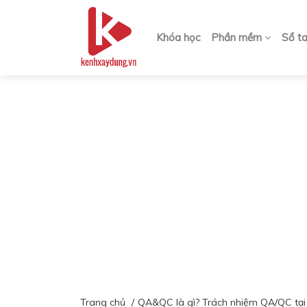
Khóa học
Phần mềm
Sổ t
Trang chủ
QA&QC là gì? Trách nhiệm QA/QC tại 