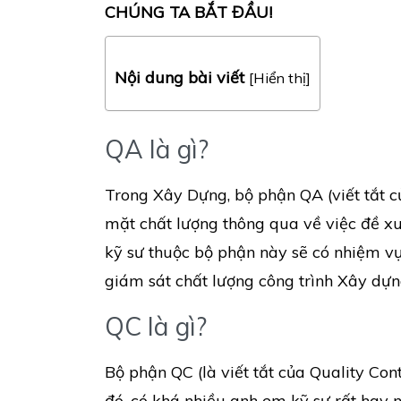
CHÚNG TA BẮT ĐẦU!
Nội dung bài viết
[
Hiển thị
]
QA là gì?
Trong Xây Dựng, bộ phận QA (viết tắt 
mặt chất lượng thông qua về việc đề xu
kỹ sư thuộc bộ phận này sẽ có nhiệm vụ
giám sát chất lượng công trình Xây dựn
QC là gì?
Bộ phận QC (là viết tắt của Quality Con
đó, có khá nhiều anh em kỹ sư rất hay