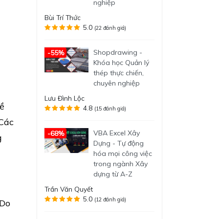
nghiệp
Bùi Trí Thức
5.0
(22 đánh giá)
Shopdrawing -
-55%
Khóa học Quản lý
thép thực chiến,
chuyên nghiệp
Lưu Đình Lộc
về
4.8
(15 đánh giá)
 Các
VBA Excel Xây
-68%
g
Dựng - Tự động
hóa mọi công việc
trong ngành Xây
dựng từ A-Z
Trần Văn Quyết
5.0
(12 đánh giá)
 Do