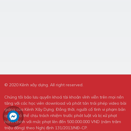
© 2020 Kênh xây dựng. All right reserved.
Chúng tôi bảo lưu quyền khoá tài khoản vĩnh viễn trên mọi nền
tảng với các học viên download và phát tán trái phép video bài
giảng của Kênh Xây Dựng. Đồng thời, người cố tình vi phạm bản
quyền có thể chịu trách nhiệm trước phát luật và bị xử phạt
hành chính với mức phạt lên đến 500.000.000 VND (năm trăm
triệu đồng) theo Nghị định 131/2013/NĐ-CP.