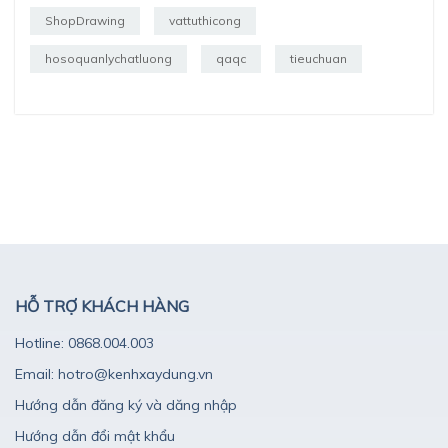
ShopDrawing
vattuthicong
hosoquanlychatluong
qaqc
tieuchuan
HỖ TRỢ KHÁCH HÀNG
Hotline: 0868.004.003
Email: hotro@kenhxaydung.vn
Hướng dẫn đăng ký và dăng nhập
Hướng dẫn đổi mật khẩu