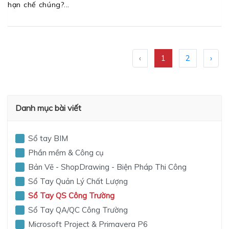
hạn chế chúng?
‹
1
2
›
Danh mục bài viết
Sổ tay BIM
Phần mềm & Công cụ
Bản Vẽ - ShopDrawing - Biện Pháp Thi Công
Sổ Tay Quản Lý Chất Lượng
Sổ Tay QS Công Trường
Sổ Tay QA/QC Công Trường
Microsoft Project & Primavera P6