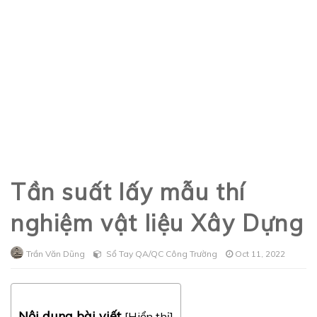
Tần suất lấy mẫu thí
nghiệm vật liệu Xây Dựng
Trần Văn Dũng
Sổ Tay QA/QC Công Trường
Oct 11, 2022
Nội dung bài viết
[
Hiển thị
]