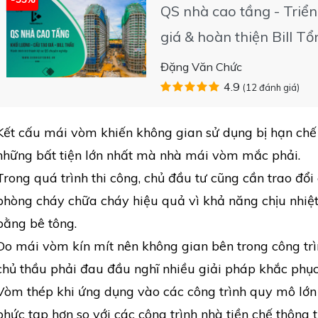
QS nhà cao tầng - Triển
giá & hoàn thiện Bill T
Đặng Văn Chức
4.9
(12 đánh giá)
Kết cấu mái vòm khiến không gian sử dụng bị hạn chế 
những bất tiện lớn nhất mà nhà mái vòm mắc phải.
Trong quá trình thi công, chủ đầu tư cũng cần trao đổi
phòng cháy chữa cháy hiệu quả vì khả năng chịu nhiệt
bằng bê tông.
Do mái vòm kín mít nên không gian bên trong công trì
chủ thầu phải đau đầu nghĩ nhiều giải pháp khắc phục 
Vòm thép khi ứng dụng vào các công trình quy mô lớn
phức tạp hơn so với các công trình nhà tiền chế thông t