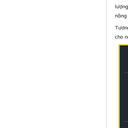
lượng
năng 
Tương
cho n