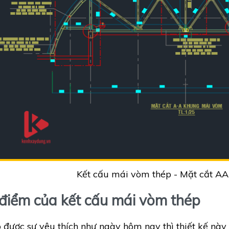
Kết cấu mái vòm thép - Mặt cắt A
điểm của kết cấu mái vòm thép
 được sự yêu thích như ngày hôm nay thì thiết kế này