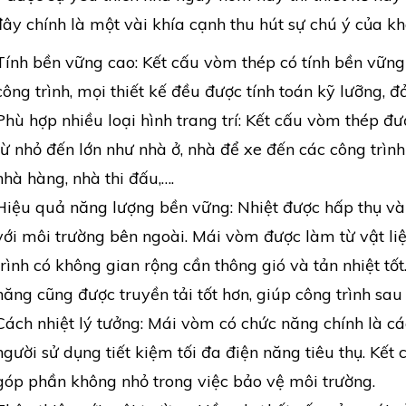
ây chính là một vài khía cạnh thu hút sự chú ý của k
Tính bền vững cao: Kết cấu vòm thép có tính bền vữn
công trình, mọi thiết kế đều được tính toán kỹ lưỡng, 
Phù hợp nhiều loại hình trang trí: Kết cấu vòm thép đư
từ nhỏ đến lớn như nhà ở, nhà để xe đến các công trình
nhà hàng, nhà thi đấu,….
Hiệu quả năng lượng bền vững: Nhiệt được hấp thụ và 
với môi trường bên ngoài. Mái vòm được làm từ vật li
trình có không gian rộng cần thông gió và tản nhiệt tốt
năng cũng được truyền tải tốt hơn, giúp công trình sau
Cách nhiệt lý tưởng: Mái vòm có chức năng chính là cá
người sử dụng tiết kiệm tối đa điện năng tiêu thụ. Kế
góp phần không nhỏ trong việc bảo vệ môi trường.