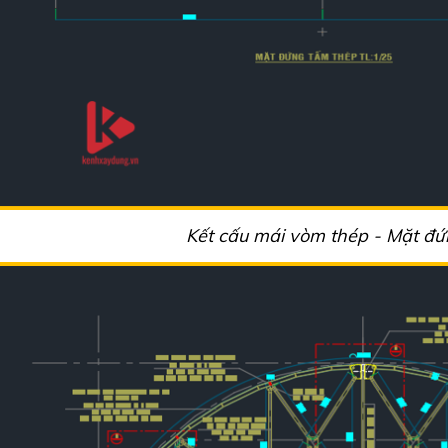
Kết cấu mái vòm thép - Mặt đứ