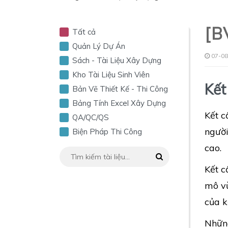
[B
Tất cả
Quản Lý Dự Án
07-08
Sách - Tài Liệu Xây Dựng
Kho Tài Liệu Sinh Viên
Kết
Bản Vẽ Thiết Kế - Thi Công
Bảng Tính Excel Xây Dựng
Kết c
QA/QC/QS
người
Biện Pháp Thi Công
cao.
Kết c
mô vừ
của k
Những