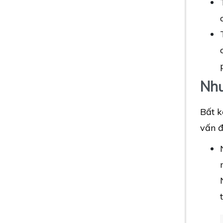
Như
Bất k
vấn đ