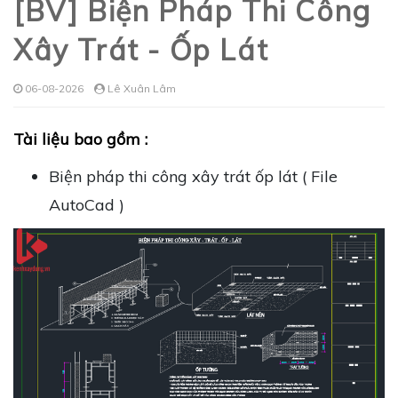
[BV] Biện Pháp Thi Công
Xây Trát - Ốp Lát
06-08-2026
Lê Xuân Lâm
Tài liệu bao gồm :
Biện pháp thi công xây trát ốp lát ( File
AutoCad )