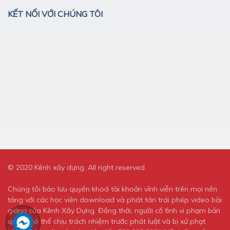
KẾT NỐI VỚI CHÚNG TÔI
© 2020 Kênh xây dựng. All right reserved.
Chúng tôi bảo lưu quyền khoá tài khoản vĩnh viễn trên mọi nền
tảng với các học viên download và phát tán trái phép video bài
giảng của Kênh Xây Dựng. Đồng thời, người cố tình vi phạm bản
quyền có thể chịu trách nhiệm trước phát luật và bị xử phạt