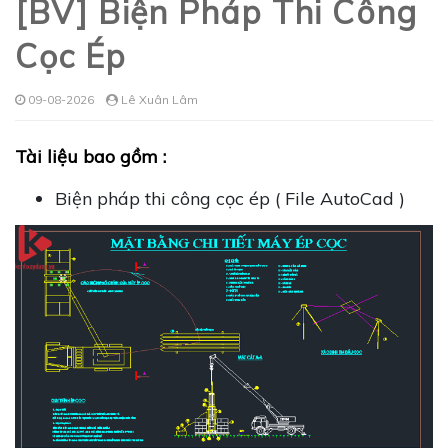
[BV] Biện Pháp Thi Công
Cọc Ép
09-08-2026
Lê Xuân Lâm
Tài liệu bao gồm :
Biện pháp thi công cọc ép ( File AutoCad )