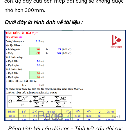
côn, độ dày của bên mép đài cũng sẽ không được
nhỏ hơn 300mm.
Dưới đây là hình ảnh về tài liệu :
Bảng tính kết cấu đài cọc - Tính kết cấu đài cọc