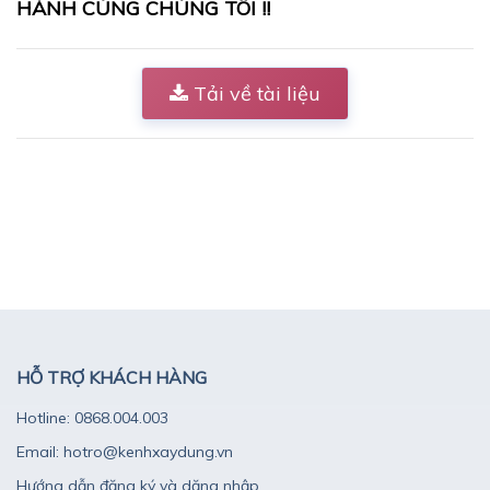
HÀNH CÙNG CHÚNG TÔI !!
Tải về tài liệu
HỖ TRỢ KHÁCH HÀNG
Hotline: 0868.004.003
Email: hotro@kenhxaydung.vn
Hướng dẫn đăng ký và dăng nhập