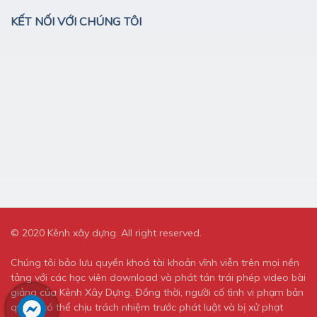
KẾT NỐI VỚI CHÚNG TÔI
© 2020 Kênh xây dựng. All right reserved.
Chúng tôi bảo lưu quyền khoá tài khoản vĩnh viễn trên mọi nền
tảng với các học viên download và phát tán trái phép video bài
giảng của Kênh Xây Dựng. Đồng thời, người cố tình vi phạm bản
quyền có thể chịu trách nhiệm trước phát luật và bị xử phạt