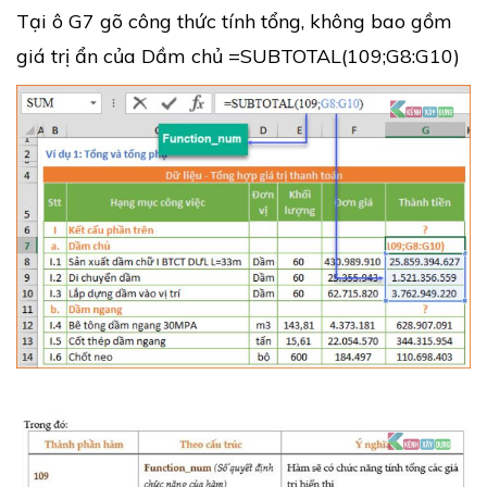
Tại ô G7 gõ công thức tính tổng, không bao gồm
giá trị ẩn của Dầm chủ =SUBTOTAL(109;G8:G10)