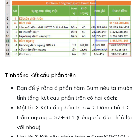
Tính tổng Kết cấu phần trên:
Bạn để ý rằng ở phần hàm Sum nếu ta muốn
tỉnh tổng Kết cầu phần trên có hai cách:
Một là: Ʃ Kết cấu phần trên = Ʃ Dầm chủ + Ʃ
Dầm ngang = G7+G11 (Cộng các địa chỉ ô lại
với nhau)
Hai là: Ʃ Kết cấu phần trên = Sum(G8:G10) +