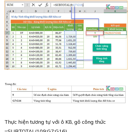
Thực hiện tương tự với ô K8, gõ công thức
=SUBTOTAL(109;G7:G16)