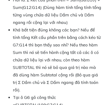
Sum(G12:G14) (Dùng hàm tính tổng tính tổng
từng vùng chứa dữ liệu Dầm chủ và Dầm
ngang rồi cộng lại với nhau)
Khá bất tiện đúng không các bạn? Nếu để
tính tổng Kết cấu phần trên bằng cách kéo từ
G7:G14 thì bạn thấy sao nhỉ? Nếu theo hàm
Sum thì nó sẽ tiến hành cộng tất cả các ô có
chứa dữ liệu lại với nhau, còn theo hàm
SUBTOTAL thì nó sẽ bỏ qua giá trị nào mà
đã dùng hàm Subtotal cộng rồi (Bỏ qua giá
trị Ʃ Dầm chủ và Ʃ Dầm ngang đã tính toán
rồi).
Tại ô G6 gõ công thức
=SUBTOTAL(109;G7:G14)