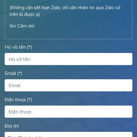
(Không cần kết bạn Zalo, chỉ cần nhắn tin qua Zalo số
trên là được ạ)
Xin Cảm ơn!
Họ và tên (*)
Email (*)
Điện thoại (*)
Địa chỉ
Tỉnh/Thành phố