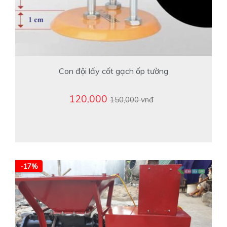
Con đội lấy cốt gạch ốp tường
120,000
150,000 vnđ
-17%