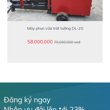
Máy phun vữa trát tường DL-20
58,000,000
70,000,000 vnđ
Đăng ký ngay
Nhận ưu đãi lên tới 23%