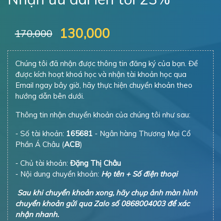
130,000
170,000
Chúng tôi đã nhận được thông tin đăng ký của bạn. Để
được kích hoạt khoá học và nhận tài khoản học qua
Email ngay bây giờ, hãy thực hiện chuyển khoản theo
hướng dẫn bên dưới.
Thông tin nhận chuyển khoản của chúng tôi như sau:
- Số tài khoản:
165681
- Ngân hàng Thương Mại Cổ
Phần Á Châu (
ACB
)
- Chủ tài khoản:
Đặng Thị Châu
- Nội dung chuyển khoản:
Họ tên + Số điện thoại
Sau khi chuyển khoản xong, hãy chụp ảnh màn hình
chuyển khoản gửi qua Zalo số 0868004003 để xác
nhận nhanh.