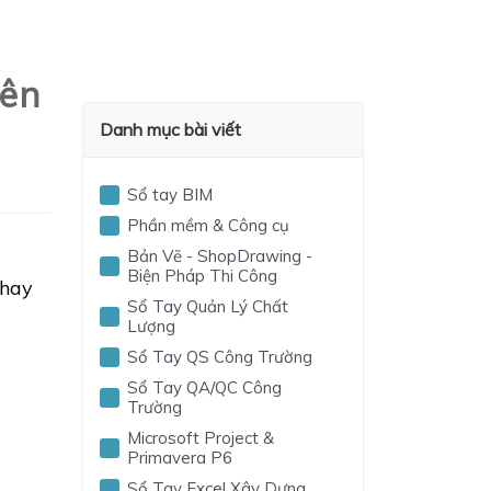
iên
Danh mục bài viết
Sổ tay BIM
Phần mềm & Công cụ
Bản Vẽ - ShopDrawing -
Biện Pháp Thi Công
thay
Sổ Tay Quản Lý Chất
Lượng
Sổ Tay QS Công Trường
Sổ Tay QA/QC Công
Trường
Microsoft Project &
Primavera P6
Sổ Tay Excel Xây Dựng