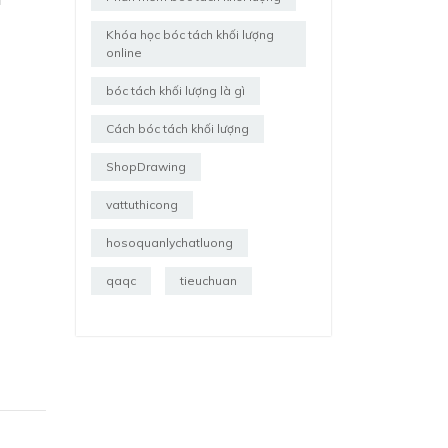
Khóa học bóc tách khối lượng
online
bóc tách khối lượng là gì
Cách bóc tách khối lượng
ShopDrawing
vattuthicong
hosoquanlychatluong
qaqc
tieuchuan