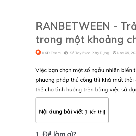
RANBETWEEN - Trả 
trong một khoảng ch
KXD Team
Sổ Tay Excel Xây Dựng
Nov 09, 20
Việc bạn chọn một số ngẫu nhiên biến t
phương pháp thủ công thì khá mất thời 
thế cho tình huống trên bằng việc sử 
Nội dung bài viết
[
Hiển thị
]
1. Để làm gì?