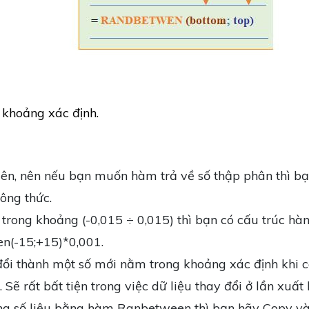
 khoảng xác định.
ên, nên nếu bạn muốn hàm trả về số thập phân thì b
ông thức.
 trong khoảng (-0,015 ÷ 0,015) thì bạn có cấu trúc hà
(-15;+15)*0,001.
 đổi thành một số mới nằm trong khoảng xác định khi c
. Sẽ rất bất tiện trong việc dữ liệu thay đổi ở lần xuất
 xong số liệu bằng hàm Ranbetween thì bạn hãy Copy v