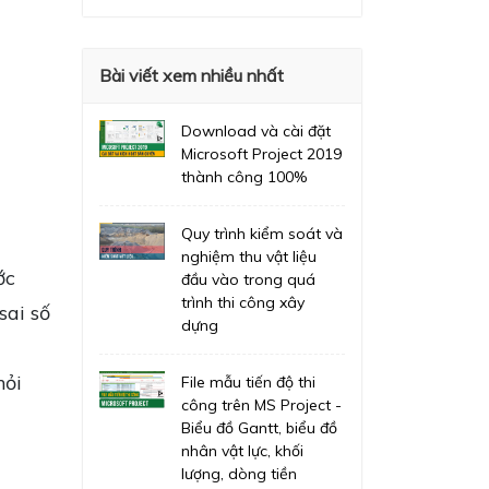
Bài viết xem nhiều nhất
Download và cài đặt
Microsoft Project 2019
thành công 100%
Quy trình kiểm soát và
nghiệm thu vật liệu
ớc
đầu vào trong quá
trình thi công xây
sai số
dựng
hỏi
File mẫu tiến độ thi
công trên MS Project -
Biểu đồ Gantt, biểu đồ
nhân vật lực, khối
lượng, dòng tiền