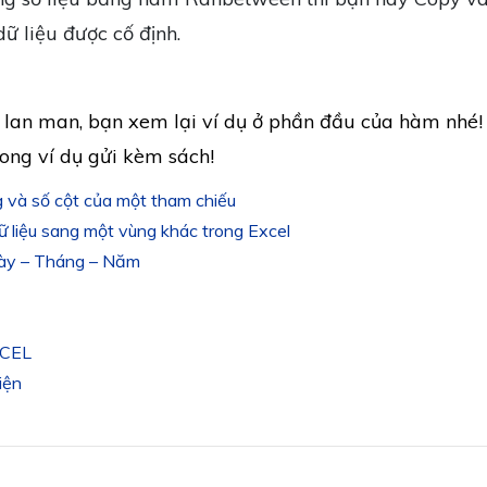
 dữ liệu được cố định.
y lan man, bạn xem lại ví dụ ở phần đầu của hàm nhé!
ong ví dụ gửi kèm sách!
à số cột của một tham chiếu
 liệu sang một vùng khác trong Excel
ày – Tháng – Năm
CEL
iện