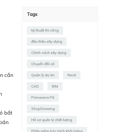
Tags
kỹ thuật thi công
đấu thầu xây dựng
Chính sách xây dựng
Chuyển đổi số
ạn cần
Quản lý dự án
Revit
CAD
BIM
m
Primavera P6
ShopDrawing
ó bất
Hồ sơ quản lý chất lượng
 bản
à
Phần mềm bóc tách khối lượng