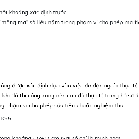
ột khoảng xác định trước.
 “mông má” số liệu nằm trong phạm vị cho phép mà t
i công được xác định dựa vào việc đo đạc ngoài thực tế
khi đã thi công xong nên cao độ thực tế trong hồ sơ 
ong phạm vi cho phép của tiêu chuẩn nghiệm thu.
p K95
ong khoảng (-5;+5) cm (Sai số chỉ là minh họa).