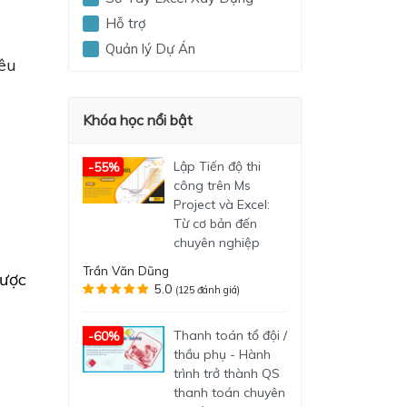
Hỗ trợ
Quản lý Dự Án
iêu
Khóa học nổi bật
Lập Tiến độ thi
-55%
công trên Ms
Project và Excel:
Từ cơ bản đến
chuyên nghiệp
Trần Văn Dũng
được
5.0
(125 đánh giá)
Thanh toán tổ đội /
-60%
thầu phụ - Hành
trình trở thành QS
thanh toán chuyên