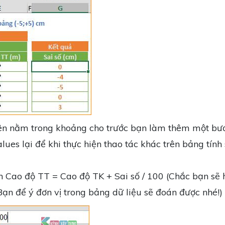
iên nằm trong khoảng cho trước bạn làm thêm một bư
ues lại để khi thực hiện thao tác khác trên bảng tính 
h Cao độ TT = Cao độ TK + Sai số / 100 (Chắc bạn sẽ 
ạn để ý đơn vị trong bảng dữ liệu sẽ đoán được nhé!)