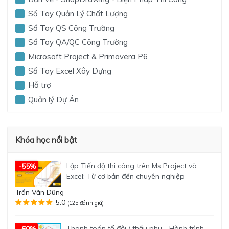
Sổ Tay Quản Lý Chất Lượng
Sổ Tay QS Công Trường
Sổ Tay QA/QC Công Trường
Microsoft Project & Primavera P6
Sổ Tay Excel Xây Dựng
Hỗ trợ
Quản lý Dự Án
Khóa học nổi bật
Lập Tiến độ thi công trên Ms Project và
-55%
Excel: Từ cơ bản đến chuyên nghiệp
Trần Văn Dũng
5.0
(125 đánh giá)
Thanh toán tổ đội / thầu phụ - Hành trình
-60%