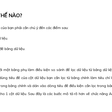
THẾ NÀO?
u của bạn phải cần chú ý đến các điểm sau:
liệu.
ề bảng dữ liệu.
ới một bảng phụ làm điều kiện so sánh để lọc dữ liệu từ bảng dữ liệ
ng tiêu đề của cột dữ liệu bạn cần lọc từ bảng chính làm tiêu chí l
 trong bảng chính và dán vào dòng tiêu đề điều kiện cần lọc trong bả
n cho 1 cột dữ liệu. Sau đây là các bước mô tả rõ hơn về chức năng 