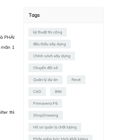
Tags
kỹ thuật thi công
là PHẢI
đấu thầu xây dựng
a mãn 1
Chính sách xây dựng
Chuyển đổi số
Quản lý dự án
Revit
CAD
BIM
Primavera P6
ter thì
ShopDrawing
Hồ sơ quản lý chất lượng
Phần mềm bóc tách khối lượng