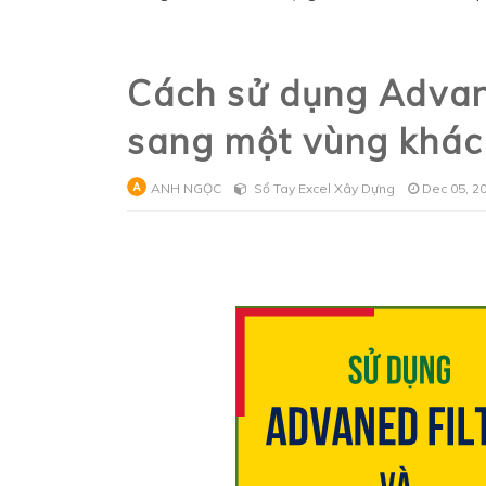
Cách sử dụng Advanc
sang một vùng khác 
ANH NGỌC
Sổ Tay Excel Xây Dựng
Dec 05, 2