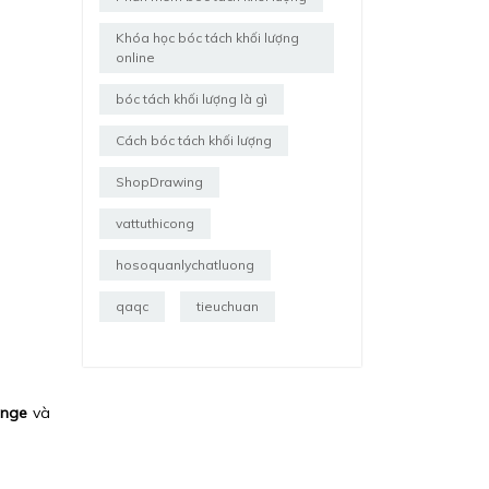
Khóa học bóc tách khối lượng
online
bóc tách khối lượng là gì
Cách bóc tách khối lượng
ShopDrawing
vattuthicong
hosoquanlychatluong
qaqc
tieuchuan
ange
và