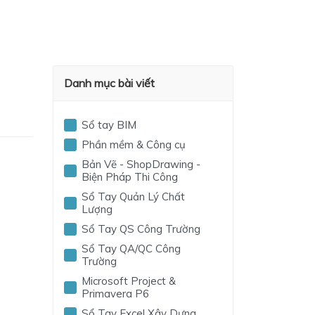
Danh mục bài viết
Sổ tay BIM
Phần mềm & Công cụ
Bản Vẽ - ShopDrawing -
Biện Pháp Thi Công
Sổ Tay Quản Lý Chất
Lượng
Sổ Tay QS Công Trường
Sổ Tay QA/QC Công
Trường
Microsoft Project &
Primavera P6
Sổ Tay Excel Xây Dựng