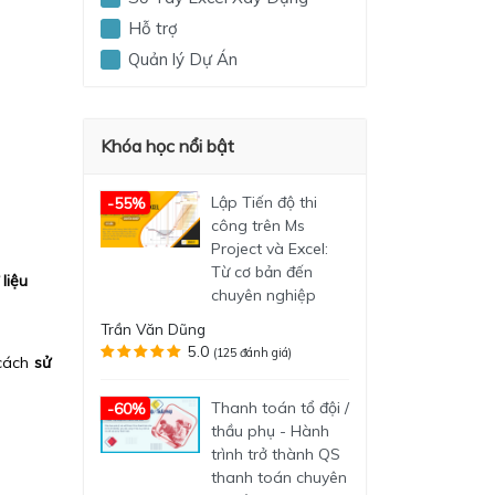
Hỗ trợ
Quản lý Dự Án
Khóa học nổi bật
Lập Tiến độ thi
-55%
công trên Ms
Project và Excel:
Từ cơ bản đến
liệu
chuyên nghiệp
Trần Văn Dũng
5.0
(125 đánh giá)
 cách
sử
Thanh toán tổ đội /
-60%
thầu phụ - Hành
trình trở thành QS
thanh toán chuyên