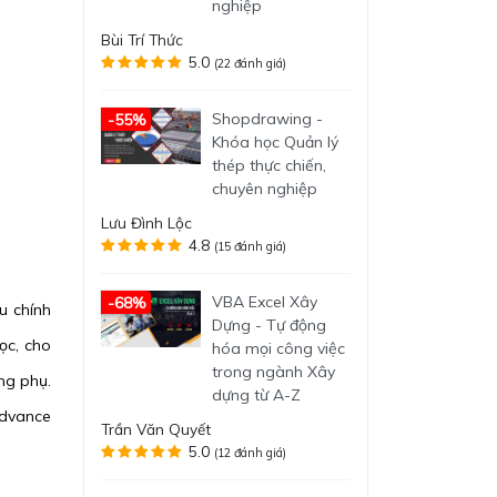
nghiệp
Bùi Trí Thức
5.0
(22 đánh giá)
Shopdrawing -
-55%
Khóa học Quản lý
thép thực chiến,
chuyên nghiệp
Lưu Đình Lộc
4.8
(15 đánh giá)
VBA Excel Xây
-68%
u chính
Dựng - Tự động
ọc, cho
hóa mọi công việc
trong ngành Xây
ng phụ.
dựng từ A-Z
Advance
Trần Văn Quyết
5.0
(12 đánh giá)