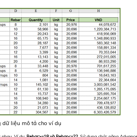
 dữ liệu mô tả cho ví dụ
c nhau. Ví dụ:
Rebar>=18 và Rebar<=22
. Sử dụng chức năng Advance 