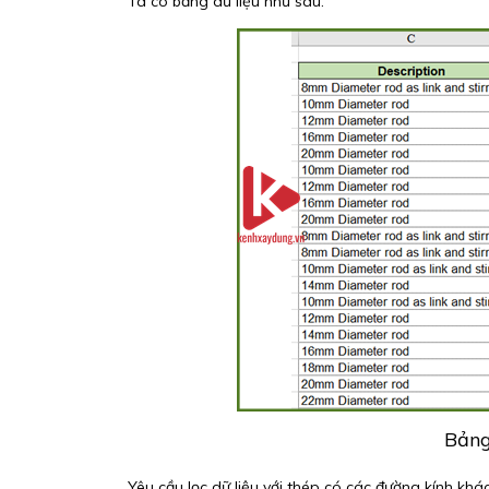
Ta có bảng dữ liệu như sau:
Bảng
Yêu cầu lọc dữ liệu với thép có các đường kính khá